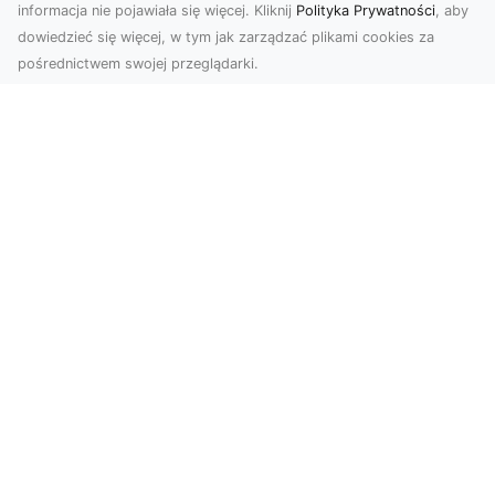
informacja nie pojawiała się więcej. Kliknij
Polityka Prywatności
, aby
dowiedzieć się więcej, w tym jak zarządzać plikami cookies za
pośrednictwem swojej przeglądarki.
Profesjonalne zdjęcia z drona Tarnów –
nowa perspektywa dla Twojego
biznesu
Chcesz podnieść swój biznes na wyższy poziom
i zachwycić klientów wyjątkowymi materiałami
wizual...