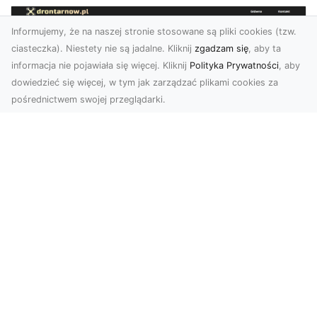
Informujemy, że na naszej stronie stosowane są pliki cookies (tzw.
ciasteczka). Niestety nie są jadalne. Kliknij
zgadzam się
, aby ta
informacja nie pojawiała się więcej. Kliknij
Polityka Prywatności
, aby
dowiedzieć się więcej, w tym jak zarządzać plikami cookies za
pośrednictwem swojej przeglądarki.
Profesjonalne zdjęcia z drona Tarnów –
nowa perspektywa dla Twojego
biznesu
Chcesz podnieść swój biznes na wyższy poziom
i zachwycić klientów wyjątkowymi materiałami
wizual...