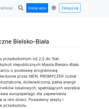
watnośc
Dodaj wpis
Zaloguj się
zne Bielsko-Biała
u przedszkolnym od 2,5 do 5lat.
zkoli niepublicznych Miasta Bielsko-Biała.
parciu o podstawę programową
wierdzone przez MEN. PROMYCZEK został
kształcona, doświadczona, pełna energii
runków lokalowych, spełniających wszelkie
rawa europejskiego dla zapewnienia
 w nim dzieci. Posiadamy atesty i
 w przedszkolu.