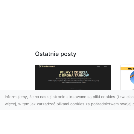
Ostatnie posty
Informujemy, że na naszej stronie stosowane są pliki cookies (tzw. ciast
więcej, w tym jak zarządzać plikami cookies za pośrednictwem swojej p
Us
Profesjonalne zdjęcia
Wy
z drona Tarnów –
Ra
nowa perspektywa
Za