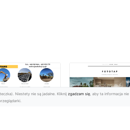
eczka). Niestety nie są jadalne. Kliknij
zgadzam się
, aby ta informacja nie 
rzeglądarki.
ługi Koparkowe i
burzenia w
Niech klimat wielki
domiu – MA-TRANS
miast zagości w
pewnia