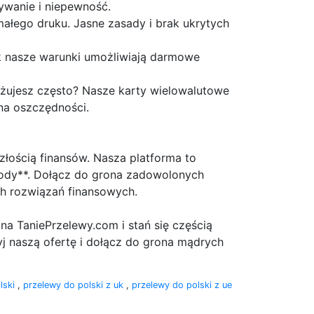
ywanie i niepewność.
ałego druku. Jasne zasady i brak ukrytych
k nasze warunki umożliwiają darmowe
óżujesz często? Nasze karty wielowalutowe
na oszczędności.
złością finansów. Nasza platforma to
gody**. Dołącz do grona zadowolonych
ch rozwiązań finansowych.
 na TaniePrzelewy.com i stań się częścią
j naszą ofertę i dołącz do grona mądrych
lski
,
przelewy do polski z uk
,
przelewy do polski z ue