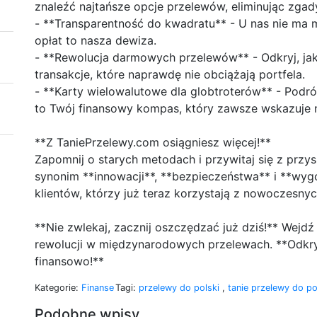
znaleźć najtańsze opcje przelewów, eliminując zgad
- **Transparentność do kwadratu** - U nas nie ma m
opłat to nasza dewiza.
- **Rewolucja darmowych przelewów** - Odkryj, ja
transakcje, które naprawdę nie obciążają portfela.
- **Karty wielowalutowe dla globtroterów** - Podr
to Twój finansowy kompas, który zawsze wskazuje 
**Z TaniePrzelewy.com osiągniesz więcej!**
Zapomnij o starych metodach i przywitaj się z przys
synonim **innowacji**, **bezpieczeństwa** i **wy
klientów, którzy już teraz korzystają z nowoczesny
**Nie zwlekaj, zacznij oszczędzać już dziś!** Wejdź
rewolucji w międzynarodowych przelewach. **Odkry
finansowo!**
Kategorie:
Finanse
Tagi:
przelewy do polski
,
tanie przelewy do po
Podobne wpisy