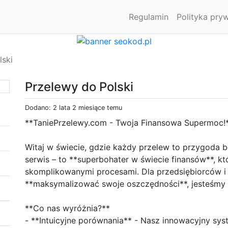
Regulamin
Polityka pry
lski
Przelewy do Polski
Dodano: 2 lata 2 miesiące temu
**TaniePrzelewy.com - Twoja Finansowa Supermoc!
Witaj w świecie, gdzie każdy przelew to przygoda be
serwis – to **superbohater w świecie finansów**, kt
skomplikowanymi procesami. Dla przedsiębiorców 
**maksymalizować swoje oszczędności**, jesteśm
**Co nas wyróżnia?**
- **Intuicyjne porównania** - Nasz innowacyjny sy