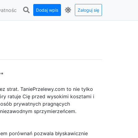
watnośc
Dodaj wpis
Zaloguj się
**
z strat. TaniePrzelewy.com to nie tylko
óry ratuje Cię przed wysokimi kosztami i
i osób prywatnych pragnących
y niezawodnym sprzymierzeńcem.
stem porównań pozwala błyskawicznie