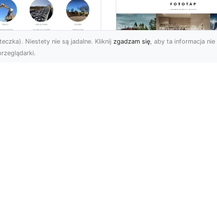
eczka). Niestety nie są jadalne. Kliknij
zgadzam się
, aby ta informacja nie 
rzeglądarki.
ługi Koparkowe i
burzenia w
Niech klimat wielki
domiu – MA-TRANS
miast zagości w
pewnia
Twoim domu!
mpleksowe
związania
Kiedy chcemy stylowo
ozdobić nasze cztery
-TRANS – Specjalista od
ściany, przede wszystki
burzeń i Rozbiórek
zastanawiamy się nad t
rma MA-TRANS z
jak ...
omia oferuje szeroki
res us...