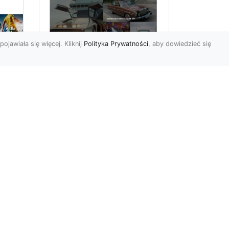
pojawiała się więcej. Kliknij
Polityka Prywatności
, aby dowiedzieć się
ch
Złoty Mustang:
Prezentacja
najdroższej wersji
legendarnego
samochodu w salonie
Forda
m
ym,
Wstęp Witajcie miłośnicy
czterech kółek i
przesyconych adrenaliny
emocji, które dostarcza
jazda ...