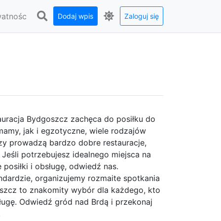
watnośc
Dodaj wpis
Zaloguj się
auracja Bydgoszcz zachęca do posiłku do
mamy, jak i egzotyczne, wiele rodzajów
zy prowadzą bardzo dobre restauracje,
 Jeśli potrzebujesz idealnego miejsca na
 posiłki i obsługę, odwiedź nas.
dardzie, organizujemy rozmaite spotkania
oszcz to znakomity wybór dla każdego, kto
ługę. Odwiedź gród nad Brdą i przekonaj
!