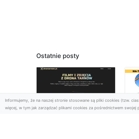
Ostatnie posty
Informujemy, że na naszej stronie stosowane są pliki cookies (tzw. ciast
więcej, w tym jak zarządzać plikami cookies za pośrednictwem swojej p
Us
Profesjonalne zdjęcia
Wy
z drona Tarnów –
Ra
nowa perspektywa
Za