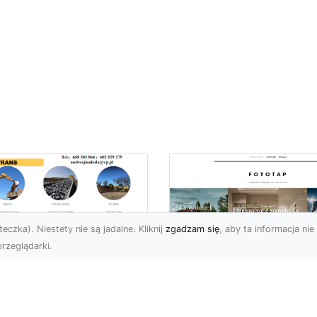
eczka). Niestety nie są jadalne. Kliknij
zgadzam się
, aby ta informacja nie 
rzeglądarki.
ługi Koparkowe i
burzenia w
Niech klimat wielki
domiu – MA-TRANS
miast zagości w
pewnia