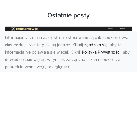
Ostatnie posty
Informujemy, że na naszej stronie stosowane są pliki cookies (tzw.
ciasteczka). Niestety nie są jadalne. Kliknij
zgadzam się
, aby ta
informacja nie pojawiała się więcej. Kliknij
Polityka Prywatności
, aby
dowiedzieć się więcej, w tym jak zarządzać plikami cookies za
pośrednictwem swojej przeglądarki.
Profesjonalne zdjęcia z drona Tarnów –
nowa perspektywa dla Twojego
biznesu
Chcesz podnieść swój biznes na wyższy poziom