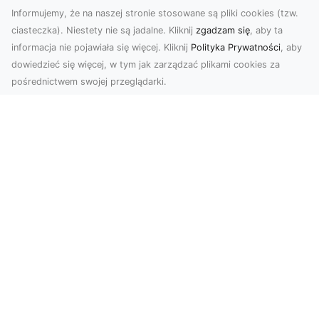
Informujemy, że na naszej stronie stosowane są pliki cookies (tzw.
ciasteczka). Niestety nie są jadalne. Kliknij
zgadzam się
, aby ta
informacja nie pojawiała się więcej. Kliknij
Polityka Prywatności
, aby
dowiedzieć się więcej, w tym jak zarządzać plikami cookies za
pośrednictwem swojej przeglądarki.
Profesjonalne zdjęcia z drona Tarnów –
nowa perspektywa dla Twojego
biznesu
Chcesz podnieść swój biznes na wyższy poziom
i zachwycić klientów wyjątkowymi materiałami
wizual...