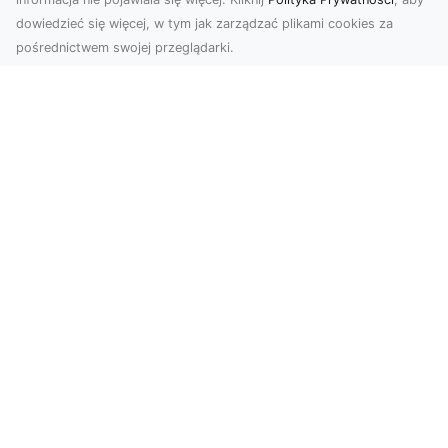
dowiedzieć się więcej, w tym jak zarządzać plikami cookies za
pośrednictwem swojej przeglądarki.
Profesjonalne zdjęcia z drona Tarnów –
nowa perspektywa dla Twojego
biznesu
Chcesz podnieść swój biznes na wyższy poziom
i zachwycić klientów wyjątkowymi materiałami
wizual...