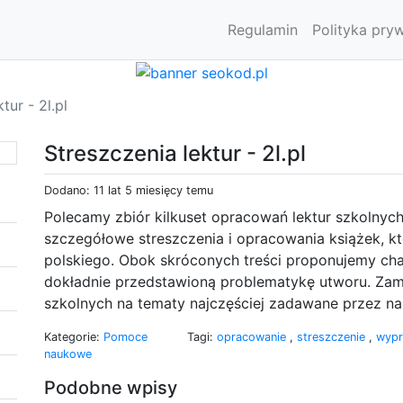
Regulamin
Polityka pry
tur - 2l.pl
Streszczenia lektur - 2l.pl
Dodano: 11 lat 5 miesięcy temu
Polecamy zbiór kilkuset opracowań lektur szkolnych
szczegółowe streszczenia i opracowania książek, k
polskiego. Obok skróconych treści proponujemy ch
dokładnie przedstawioną problematykę utworu. Z
szkolnych na tematy najczęściej zadawane przez nau
Kategorie:
Pomoce
Tagi:
opracowanie
,
streszczenie
,
wypr
naukowe
Podobne wpisy