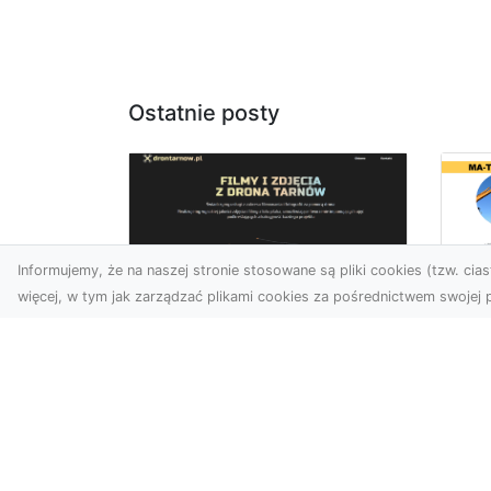
Ostatnie posty
Informujemy, że na naszej stronie stosowane są pliki cookies (tzw. ciast
więcej, w tym jak zarządzać plikami cookies za pośrednictwem swojej p
Us
Profesjonalne zdjęcia
Wy
z drona Tarnów –
Ra
nowa perspektywa
Za
dla Twojego biznesu
Ko
Ro
Chcesz podnieść swój
biznes na wyższy poziom i