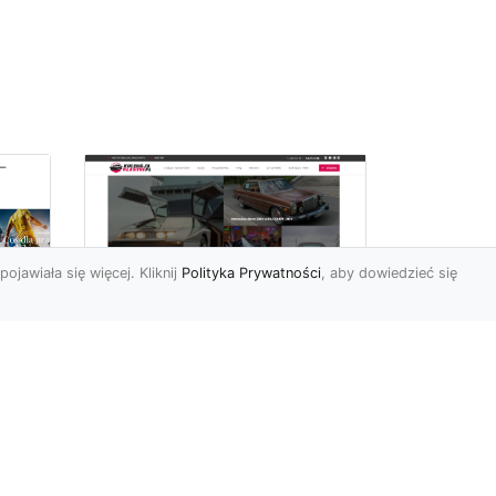
pojawiała się więcej. Kliknij
Polityka Prywatności
, aby dowiedzieć się
ch
Złoty Mustang:
Prezentacja
najdroższej wersji
legendarnego
samochodu w salonie