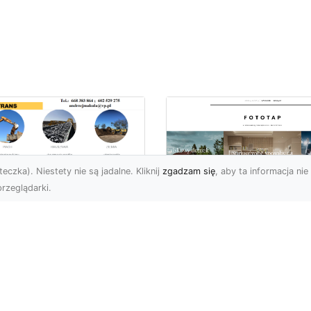
eczka). Niestety nie są jadalne. Kliknij
zgadzam się
, aby ta informacja nie 
rzeglądarki.
ługi Koparkowe i
burzenia w
Niech klimat wielki
domiu – MA-TRANS
miast zagości w
pewnia
Twoim domu!
mpleksowe
związania
Kiedy chcemy stylowo
ozdobić nasze cztery