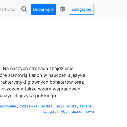
watnośc
Dodaj wpis
Zaloguj się
. Na naszych stronach znajdziecie
tóre stanowią kanon w nauczaniu języka
arakterystyki głównych bohaterów oraz
amieszczamy także wzory wypracowań
czycieli języka polskiego.
acowanie
,
rozprawka
,
lektura
,
język polski
,
zadane
,
ściąga
,
bryk
,
praca domowa