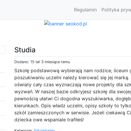
Regulamin
Polityka pry
Studia
Dodano: 15 lat 3 miesiące temu
Szkołę podstawową wybierają nam rodzice, liceum
poszukiwaniu uczelni należy kierować się jej mark
oświaty cały czas wyznaczają nowe projekty dla szk
wyzwań. W naszej bazie odkryjesz szkołę dla swojeg
pewnością ułatwi Ci dogodna wyszukiwarka, dogłęb
kierunkach. Opis władz uczelni, opisy szkoły to tyl
szkół zamieszczonych w serwisie. Jeżeli ciekawią Ci
dziecka owe wspaniale trafiłeś!
Kategorie:
Szkolnictwo