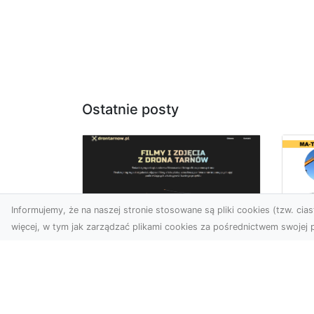
Ostatnie posty
Informujemy, że na naszej stronie stosowane są pliki cookies (tzw. ciast
więcej, w tym jak zarządzać plikami cookies za pośrednictwem swojej p
Us
Profesjonalne zdjęcia
Wy
z drona Tarnów –
Ra
nowa perspektywa
Za
dla Twojego biznesu
Ko