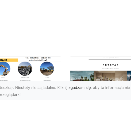
eczka). Niestety nie są jadalne. Kliknij
zgadzam się
, aby ta informacja nie 
rzeglądarki.
ługi Koparkowe i
burzenia w
Niech klimat wielki
domiu – MA-TRANS
miast zagości w
pewnia
Twoim domu!
mpleksowe