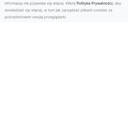
informacja nie pojawiała się więcej. Kliknij
Polityka Prywatności
, aby
dowiedzieć się więcej, w tym jak zarządzać plikami cookies za
pośrednictwem swojej przeglądarki.
Profesjonalne zdjęcia z drona Tarnów –
nowa perspektywa dla Twojego
biznesu
Chcesz podnieść swój biznes na wyższy poziom
i zachwycić klientów wyjątkowymi materiałami
wizual...