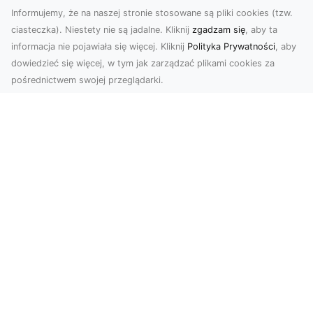
Informujemy, że na naszej stronie stosowane są pliki cookies (tzw.
ciasteczka). Niestety nie są jadalne. Kliknij
zgadzam się
, aby ta
informacja nie pojawiała się więcej. Kliknij
Polityka Prywatności
, aby
dowiedzieć się więcej, w tym jak zarządzać plikami cookies za
pośrednictwem swojej przeglądarki.
Profesjonalne zdjęcia z drona Tarnów –
nowa perspektywa dla Twojego
biznesu
Chcesz podnieść swój biznes na wyższy poziom
i zachwycić klientów wyjątkowymi materiałami
wizual...