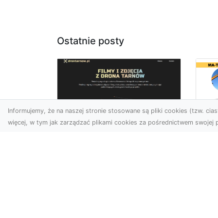
Ostatnie posty
Informujemy, że na naszej stronie stosowane są pliki cookies (tzw. ciast
więcej, w tym jak zarządzać plikami cookies za pośrednictwem swojej p
Us
Profesjonalne zdjęcia
Wy
z drona Tarnów –
Ra
nowa perspektywa
Za
dla Twojego biznesu
Ko
Ro
Chcesz podnieść swój
biznes na wyższy poziom i
MA
zachwycić klientów