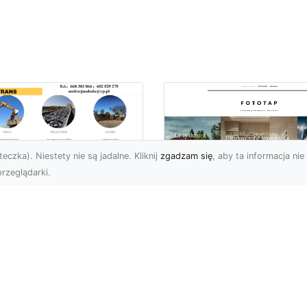
eczka). Niestety nie są jadalne. Kliknij
zgadzam się
, aby ta informacja nie 
rzeglądarki.
ługi Koparkowe i
burzenia w
Niech klimat wielki
domiu – MA-TRANS
miast zagości w
pewnia
Twoim domu!
mpleksowe
związania
Kiedy chcemy stylowo
ozdobić nasze cztery
-TRANS – Specjalista od