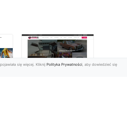
pojawiała się więcej. Kliknij
Polityka Prywatności
, aby dowiedzieć się
ch
Złoty Mustang:
Prezentacja
najdroższej wersji
legendarnego
samochodu w salonie