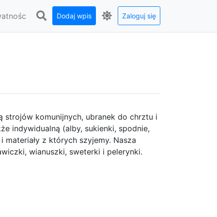
watnośc
Dodaj wpis
Zaloguj się
ą strojów komunijnych, ubranek do chrztu i
e indywidualną (alby, sukienki, spodnie,
 i materiały z których szyjemy. Nasza
iczki, wianuszki, sweterki i pelerynki.