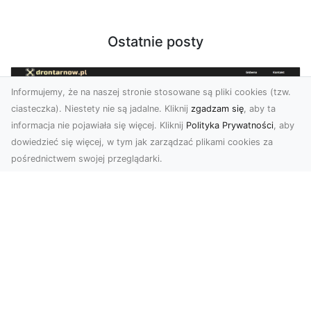
Ostatnie posty
Informujemy, że na naszej stronie stosowane są pliki cookies (tzw.
ciasteczka). Niestety nie są jadalne. Kliknij
zgadzam się
, aby ta
informacja nie pojawiała się więcej. Kliknij
Polityka Prywatności
, aby
dowiedzieć się więcej, w tym jak zarządzać plikami cookies za
pośrednictwem swojej przeglądarki.
Profesjonalne zdjęcia z drona Tarnów –
nowa perspektywa dla Twojego
biznesu
Chcesz podnieść swój biznes na wyższy poziom