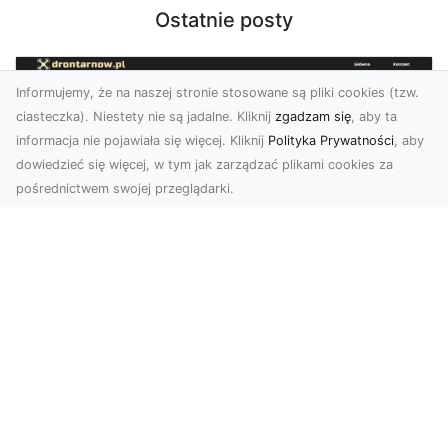
Ostatnie posty
Informujemy, że na naszej stronie stosowane są pliki cookies (tzw.
ciasteczka). Niestety nie są jadalne. Kliknij
zgadzam się
, aby ta
informacja nie pojawiała się więcej. Kliknij
Polityka Prywatności
, aby
dowiedzieć się więcej, w tym jak zarządzać plikami cookies za
pośrednictwem swojej przeglądarki.
Profesjonalne zdjęcia z drona Tarnów –
nowa perspektywa dla Twojego
biznesu
Chcesz podnieść swój biznes na wyższy poziom
i zachwycić klientów wyjątkowymi materiałami