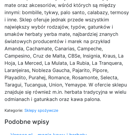
mate oraz akcesoriów, wśród których są między
innymi: bombille, tykwy, palo santo, calabazy, termosy
i inne. Sklep oferuje jednak przede wszystkim
największy wybór rodzajów, typów, gatunków i
smaków herbaty yerba mate, najbardziej znanych
światowych producentów i marek na przykład
Amanda, Cachamate, Canarias, Campeche,
Campesino, Cruz de Malta, CBSe, Insignia, Kraus, La
Hoja, La Merced, La Mulata, La Rubia, La Tranquera,
Laranjeiras, Nobleza Gaucha, Pajarito, Pipore,
Playadito, Purahej, Romance, Rosamonte, Selecta,
Taragui, Tucangua, Union, Yemaype. W ofercie sklepu
znajduje się również m.in. herbata tradycyjna w wielu
odmianach i gatunkach oraz kawa palona.
Kategorie:
Sklepy spożywcze
Podobne wpisy
Venosa.pl - magia kawy i herbaty