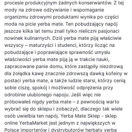
procesie produkcyjnym żadnych konserwantów. Z tej
mody na zdrowe odżywianie i wspomaganie
organizmu zdrowymi produktami wynika po części
moda na picie yerba mate. Ten pobudzający napój
jeszcze kilka lat temu znali tylko nieliczni pasjonaci
nowinek kulinarnych. Dziś yerba mate piją właściwie
wszyscy – maturzyści i studenci, którzy licząc na
pobudzające i poprawiające sprawność umysłu
właściwości yerba mate piją ją w trakcie nauki,
zapracowane panie domu, które zastąpiły niezdrową
dla żołądka kawę znacznie zdrowszą dawką kofeiny w
postaci yerba mate, a także ludzie starsi, którzy cenią
sobie ciszę, spokój i możliwość odprężenia przy
odrobinie ulubionego napoju. Jeśli więc nie
próbowałeś nigdy yerba mate – z pewnością warto
wybrać się do sklepu i zobaczyć, dlaczego tak wiele
osób uwielbia ten napój. Yerba Mate Sklep - sklep
online YerbaMarket jest jednym z największych w
Polsce importerów i dystrybutorów herbaty yerba