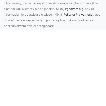
Informujemy, że na naszej stronie stosowane są pliki cookies (tzw.
ciasteczka). Niestety nie są jadalne. Kliknij
zgadzam się
, aby ta
informacja nie pojawiała się więcej. Kliknij
Polityka Prywatności
, aby
dowiedzieć się więcej, w tym jak zarządzać plikami cookies za
pośrednictwem swojej przeglądarki.
Profesjonalne zdjęcia z drona Tarnów –
nowa perspektywa dla Twojego
biznesu
Chcesz podnieść swój biznes na wyższy poziom
i zachwycić klientów wyjątkowymi materiałami
wizual...