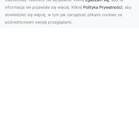
informacja nie pojawiała się więcej. Kliknij
Polityka Prywatności
, aby
dowiedzieć się więcej, w tym jak zarządzać plikami cookies za
pośrednictwem swojej przeglądarki.
Profesjonalne zdjęcia z drona Tarnów –
nowa perspektywa dla Twojego
biznesu
Chcesz podnieść swój biznes na wyższy poziom
i zachwycić klientów wyjątkowymi materiałami
wizual...