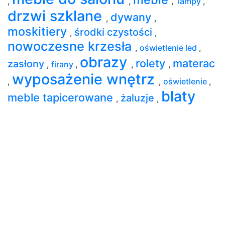
,
,
,
lampy
,
drzwi szklane
dywany
,
,
moskitiery
środki czystości
,
,
nowoczesne krzesła
,
oświetlenie led
,
obrazy
rolety
materac
zasłony
,
firany
,
,
,
wyposażenie wnętrz
,
,
oświetlenie
,
blaty
meble tapicerowane
żaluzje
,
,