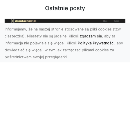
Ostatnie posty
Informujemy, że na naszej stronie stosowane są pliki cookies (tzw.
ciasteczka). Niestety nie są jadalne. Kliknij
zgadzam się
, aby ta
informacja nie pojawiała się więcej. Kliknij
Polityka Prywatności
, aby
dowiedzieć się więcej, w tym jak zarządzać plikami cookies za
pośrednictwem swojej przeglądarki.
Profesjonalne zdjęcia z drona Tarnów –
nowa perspektywa dla Twojego
biznesu
Chcesz podnieść swój biznes na wyższy poziom
i zachwycić klientów wyjątkowymi materiałami