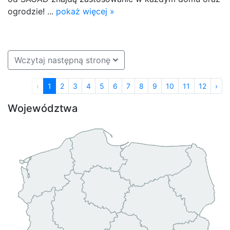
ogrodzie! ...
pokaż więcej »
Wczytaj następną stronę
‹
1
2
3
4
5
6
7
8
9
10
11
12
›
Województwa