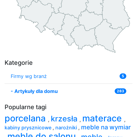
Kategorie
Firmy wg branż
5
-
Artykuły dla domu
283
Popularne tagi
porcelana
materace
krzesła
,
,
,
meble na wymiar
kabiny prysznicowe
,
narożniki
,
meble do salonu
meble