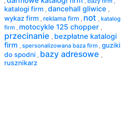
darmowe katalogi firm
bazy firm
,
,
,
dancehall gliwice
katalogi firm
,
,
not
wykaz firm
reklama firm
katalog
,
,
,
motocykle 125 chopper
firm
,
,
przecinanie
bezpłatne katalogi
,
firm
guziki
spersonalizowana baza firm
,
,
bazy adresowe
do spodni
,
,
rusznikarz