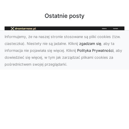
Ostatnie posty
Informujemy, że na naszej stronie stosowane są pliki cookies (tzw.
ciasteczka). Niestety nie są jadalne. Kliknij
zgadzam się
, aby ta
informacja nie pojawiała się więcej. Kliknij
Polityka Prywatności
, aby
dowiedzieć się więcej, w tym jak zarządzać plikami cookies za
pośrednictwem swojej przeglądarki.
Profesjonalne zdjęcia z drona Tarnów –
nowa perspektywa dla Twojego
biznesu
Chcesz podnieść swój biznes na wyższy poziom