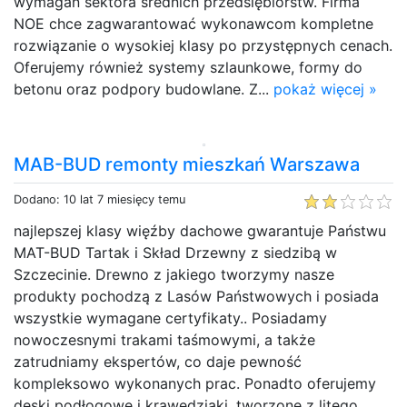
wymagań sektora średnich przedsiębiorstw. Firma
NOE chce zagwarantować wykonawcom kompletne
rozwiązanie o wysokiej klasy po przystępnych cenach.
Oferujemy również systemy szlaunkowe, formy do
betonu oraz podpory budowlane. Z...
pokaż więcej »
MAB-BUD remonty mieszkań Warszawa
Dodano: 10 lat 7 miesięcy temu
najlepszej klasy więźby dachowe gwarantuje Państwu
MAT-BUD Tartak i Skład Drzewny z siedzibą w
Szczecinie. Drewno z jakiego tworzymy nasze
produkty pochodzą z Lasów Państwowych i posiada
wszystkie wymagane certyfikaty.. Posiadamy
nowoczesnymi trakami taśmowymi, a także
zatrudniamy ekspertów, co daje pewność
kompleksowo wykonanych prac. Ponadto oferujemy
deski podłogowe i krawędziaki, tworzone z litego