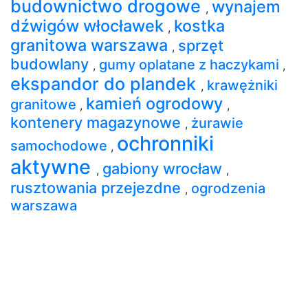
budownictwo drogowe
wynajem
,
dźwigów włocławek
kostka
,
granitowa warszawa
sprzęt
,
budowlany
gumy oplatane z haczykami
,
,
ekspandor do plandek
krawężniki
,
kamień ogrodowy
granitowe
,
,
kontenery magazynowe
żurawie
,
ochronniki
samochodowe
,
aktywne
gabiony wrocław
,
,
rusztowania przejezdne
ogrodzenia
,
warszawa