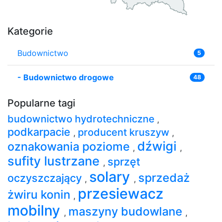
Kategorie
Budownictwo
5
-
Budownictwo drogowe
48
Popularne tagi
budownictwo hydrotechniczne
,
podkarpacie
producent kruszyw
,
,
dźwigi
oznakowania poziome
,
,
sufity lustrzane
sprzęt
,
solary
sprzedaż
oczyszczający
,
,
przesiewacz
żwiru konin
,
mobilny
maszyny budowlane
,
,