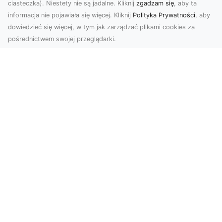
ciasteczka). Niestety nie są jadalne. Kliknij
zgadzam się
, aby ta
informacja nie pojawiała się więcej. Kliknij
Polityka Prywatności
, aby
dowiedzieć się więcej, w tym jak zarządzać plikami cookies za
pośrednictwem swojej przeglądarki.
Profesjonalne zdjęcia z drona Tarnów –
nowa perspektywa dla Twojego
biznesu
Chcesz podnieść swój biznes na wyższy poziom
i zachwycić klientów wyjątkowymi materiałami
wizual...
Usługi Koparkowe i Wyburzenia w