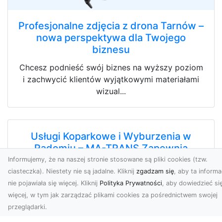
Profesjonalne zdjęcia z drona Tarnów –
nowa perspektywa dla Twojego
biznesu
Chcesz podnieść swój biznes na wyższy poziom
i zachwycić klientów wyjątkowymi materiałami
wizual...
Usługi Koparkowe i Wyburzenia w
Radomiu – MA-TRANS Zapewnia
Kompleksowe Rozwiązania
Informujemy, że na naszej stronie stosowane są pliki cookies (tzw.
ciasteczka). Niestety nie są jadalne. Kliknij
zgadzam się
, aby ta informa
MA-TRANS – Specjalista od Wyburzeń i
nie pojawiała się więcej. Kliknij
Polityka Prywatności
, aby dowiedzieć si
Rozbiórek Firma MA-TRANS z Radomia oferuje
więcej, w tym jak zarządzać plikami cookies za pośrednictwem swojej
szeroki zakres us...
przeglądarki.