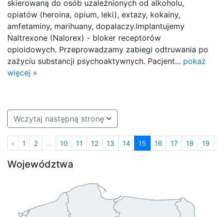
skierowaną do osób uzależnionych od alkoholu,
opiatów (heroina, opium, leki), extazy, kokainy,
amfetaminy, marihuany, dopalaczy.Implantujemy
Naltrexone (Nalorex) - bloker receptorów
opioidowych. Przeprowadzamy zabiegi odtruwania po
zażyciu substancji psychoaktywnych. Pacjent...
pokaż
więcej »
Wczytaj następną stronę
‹
1
2
...
10
11
12
13
14
15
16
17
18
19
Województwa