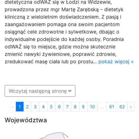
dietetyczna odWAŻ się w Łodzi na Widzewie,
prowadzona przez mgr Martę Zarębską – dietetyk
kliniczną z wieloletnim doświadczeniem. Z pasją i
zaangażowaniem pomaga ona swoim pacjentom
osiągnąć cele zdrowotne i sylwetkowe, dbając o
indywidualne podejście do każdej osoby. Poradnia
odWAŻ się to miejsce, gdzie można skutecznie
zmienić nawyki żywieniowe, poprawić zdrowie,
zredukować masę ciała lub po prostu...
pokaż więcej »
Wczytaj następną stronę
‹
1
2
3
4
5
6
7
8
9
10
...
61
62
›
Województwa