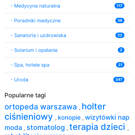
-
Medycyna naturalna
117
-
Poradniki medyczne
36
-
Sanatoria i uzdrowiska
22
-
Solarium i opalanie
2
-
Spa, hotele spa
21
-
Uroda
347
Popularne tagi
holter
ortopeda warszawa
,
ciśnieniowy
wizytówki nap
konopie
,
,
terapia dzieci
stomatolog
moda
,
,
,