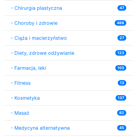
-
Chirurgia plastyczna
47
-
Choroby i zdrowie
466
-
Ciąża i macierzyństwo
27
-
Diety, zdrowe odżywianie
123
-
Farmacja, leki
103
-
Fitness
13
-
Kosmetyka
137
-
Masaż
62
-
Medycyna alternatywna
45