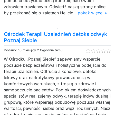
pomóc ci odzyskać pełną kontrolę nad swoim
zdrowiem trawiennym. Odwiedź naszą stronę online,
by przekonać się o zaletach Helicid...
pokaż więcej »
Ośrodek Terapii Uzależnień detoks odwyk
Poznaj Siebie
Dodano: 10 miesięcy 2 tygodnie temu
W Ośrodku „Poznaj Siebie” zapewniamy wsparcie,
poczucie bezpieczeństwa i holistyczne podejście do
terapii uzależnień. Odtrucie alkoholowe, detoks
lekowy oraz narkotykowy prowadzone są w
komfortowych warunkach, z troską o zdrowie i
samopoczucie pacjentów. Pod okiem doświadczonych
specjalistów realizujemy odwyk, terapię indywidualną i
grupową, które wspierają odbudowę poczucia własnej
wartości, pewności siebie oraz więzi rodzinnych. Nasz
ośrodek to miejsce, gdzie można odzyskać nadzieję,