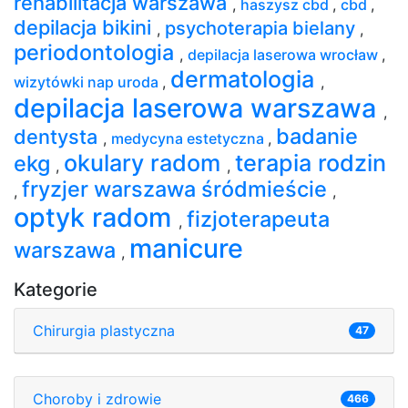
rehabilitacja warszawa
,
haszysz cbd
,
cbd
,
depilacja bikini
psychoterapia bielany
,
,
periodontologia
,
depilacja laserowa wrocław
,
dermatologia
wizytówki nap uroda
,
,
depilacja laserowa warszawa
,
badanie
dentysta
,
medycyna estetyczna
,
okulary radom
terapia rodzin
ekg
,
,
fryzjer warszawa śródmieście
,
,
optyk radom
fizjoterapeuta
,
manicure
warszawa
,
Kategorie
Chirurgia plastyczna
47
Choroby i zdrowie
466