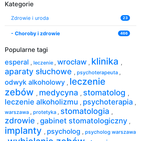
Kategorie
Zdrowie i uroda
23
-
Choroby i zdrowie
466
Popularne tagi
klinika
wrocław
esperal
,
leczenie
,
,
,
aparaty słuchowe
,
psychoterapeuta
,
leczenie
odwyk alkoholowy
,
zebów
medycyna
stomatolog
,
,
,
leczenie alkoholizmu
psychoterapia
,
,
stomatologia
warszawa
,
protetyka
,
,
zdrowie
gabinet stomatologiczny
,
,
implanty
psycholog
,
,
psycholog warszawa