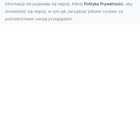
informacja nie pojawiała się więcej. Kliknij
Polityka Prywatności
, aby
dowiedzieć się więcej, w tym jak zarządzać plikami cookies za
pośrednictwem swojej przeglądarki.
Profesjonalne zdjęcia z drona Tarnów –
nowa perspektywa dla Twojego
biznesu
Chcesz podnieść swój biznes na wyższy poziom
i zachwycić klientów wyjątkowymi materiałami
wizual...