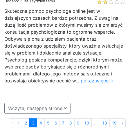
Dodano: 5 lat 1 tydzień temu
Skuteczna pomoc psychologa online jest w
dzisiejszych czasach bardzo potrzebna. Z uwagi na
dużą ilość problemów z którymi musimy się zmierzyć
konsultacja psychologiczna to ogromne wsparcie.
Odbywa się ona z udziałem pacjenta oraz
doświadczonego specjalisty, który uważnie wsłuchuje
się w problem i dokładnie analizuje sytuacje.
Psycholog posiada kompetencje, dzięki którym może
wspierać osoby borykające się z różnorodnymi
problemami, dlatego jego metody są skuteczne i
pozwalają obiektywnie ocenić w...
pokaż więcej »
Wczytaj następną stronę
‹
1
2
3
4
5
6
7
8
9
10
...
18
19
›