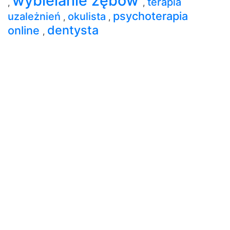
wybielanie zębów
terapia
,
,
psychoterapia
uzależnień
okulista
,
,
dentysta
online
,