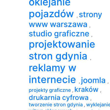
oklejanie
pojazdów
strony
,
www warszawa
,
studio graficzne
,
projektowanie
stron gdynia
,
reklamy w
internecie
joomla
,
,
kraków
projekty graficzne
,
,
drukarnia cyfrowa
,
tworzenie stron gdynia
wyklejani
,