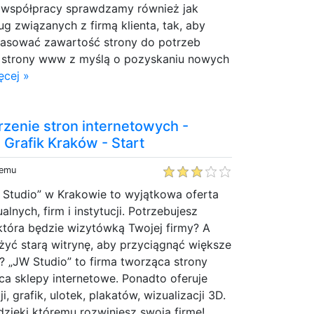
 współpracy sprawdzamy również jak
ug związanych z firmą klienta, tak, aby
asować zawartość strony do potrzeb
my strony www z myślą o pozyskaniu nowych
ęcej »
zenie stron internetowych -
 Grafik Kraków - Start
temu
 Studio” w Krakowie to wyjątkowa oferta
alnych, firm i instytucji. Potrzebujesz
 która będzie wizytówką Twojej firmy? A
yć starą witrynę, aby przyciągnąć większe
 „JW Studio” to firma tworząca strony
a sklepy internetowe. Ponadto oferuje
 grafik, ulotek, plakatów, wizualizacji 3D.
dzięki któremu rozwiniesz swoją firmę! ...