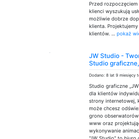
Przed rozpoczęciem
klienci wyszukują usł
możliwie dobrze dop
klienta. Projektuje
klientów. ...
pokaż wi
JW Studio - Twor
Studio graficzne,
Dodano: 8 lat 9 miesięcy 
Studio graficzne „JW
dla klientów indywidu
strony internetowej,
może chcesz odśwież
grono obserwatorów?
www oraz projektując
wykonywanie animacji,
"JW Studio" to biuro 