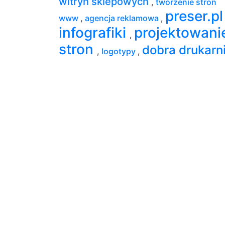
witryn sklepowych
,
tworzenie stron
preser.pl
www
,
agencja reklamowa
,
infografiki
projektowani
,
stron
dobra drukarn
,
logotypy
,