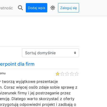
watnośc
Dodaj wpis
Zaloguj się
Sortuj:
rpoint dla firm
temu
y tworzą wyjątkowe prezentacje
rm. Coraz więcej osób zdaje sobie sprawę z
izerunek firmy i jej postrzeganie przez
encję. Dlatego warto skorzystać z oferty
 przygotują odpowiedni projekt i zadbają o