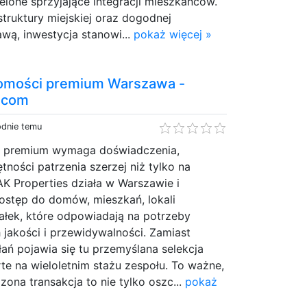
elone sprzyjające integracji mieszkańców.
astruktury miejskiej oraz dogodnej
wą, inwestycja stanowi...
pokaż więcej »
homości premium Warszawa -
.com
odnie temu
i premium wymaga doświadczenia,
tności patrzenia szerzej niż tylko na
K Properties działa w Warszawie i
dostęp do domów, mieszkań, lokali
ałek, które odpowiadają na potrzeby
 jakości i przewidywalności. Zamiast
ań pojawia się tu przemyślana selekcja
e na wieloletnim stażu zespołu. To ważne,
na transakcja to nie tylko oszc...
pokaż