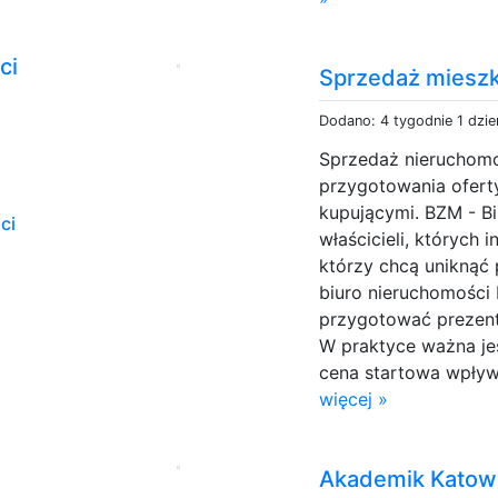
ci
Sprzedaż miesz
Dodano: 4 tygodnie 1 dzi
Sprzedaż nieruchom
przygotowania ofert
kupującymi. BZM - B
ci
właścicieli, których 
którzy chcą uniknąć
biuro nieruchomości
przygotować prezent
W praktyce ważna je
cena startowa wpływa
więcej »
Akademik Katowi