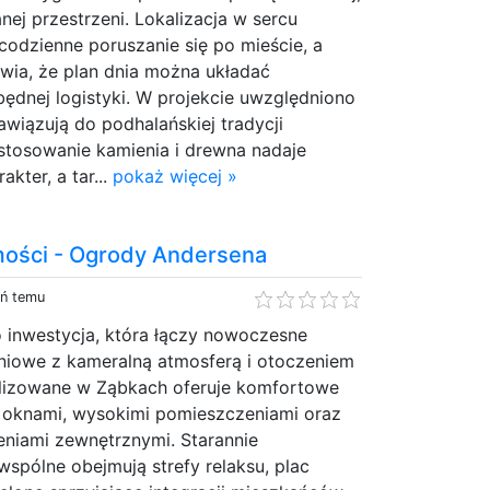
ej przestrzeni. Lokalizacja w sercu
odzienne poruszanie się po mieście, a
rawia, że plan dnia można układać
będnej logistyki. W projekcie uwzględniono
awiązują do podhalańskiej tradycji
astosowanie kamienia i drewna nadaje
akter, a tar...
pokaż więcej »
mości - Ogrody Andersena
eń temu
 inwestycja, która łączy nowoczesne
niowe z kameralną atmosferą i otoczeniem
kalizowane w Ząbkach oferuje komfortowe
 oknami, wysokimi pomieszczeniami oraz
eniami zewnętrznymi. Starannie
spólne obejmują strefy relaksu, plac