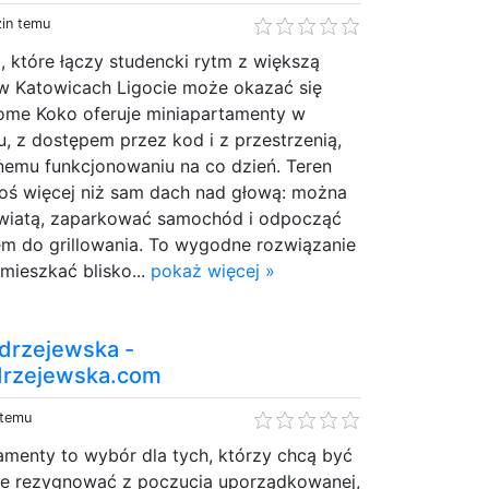
zin temu
a, które łączy studencki rytm z większą
 Katowicach Ligocie może okazać się
ome Koko oferuje miniapartamenty w
 z dostępem przez kod i z przestrzenią,
nemu funkcjonowaniu na co dzień. Teren
coś więcej niż sam dach nad głową: można
 wiatą, zaparkować samochód i odpocząć
em do grillowania. To wygodne rozwiązanie
 mieszkać blisko...
pokaż więcej »
drzejewska -
rzejewska.com
 temu
menty to wybór dla tych, którzy chcą być
 nie rezygnować z poczucia uporządkowanej,