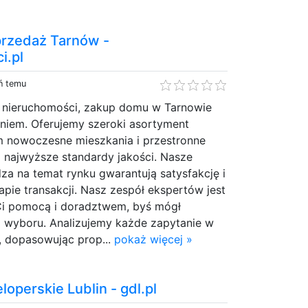
przedaż Tarnów -
i.pl
ń temu
ji nieruchomości, zakup domu w Tarnowie
niem. Oferujemy szeroki asortyment
m nowoczesne mieszkania i przestronne
ą najwyższe standardy jakości. Nasze
za na temat rynku gwarantują satysfakcję i
pie transakcji. Nasz zespół ekspertów jest
Ci pomocą i doradztwem, byś mógł
 wyboru. Analizujemy każde zapytanie w
, dopasowując prop...
pokaż więcej »
operskie Lublin - gdl.pl