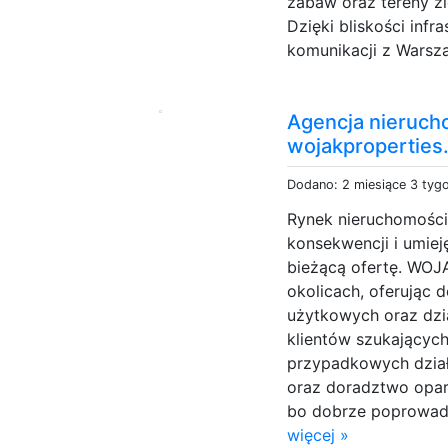
zabaw oraz tereny zi
Dzięki bliskości infr
komunikacji z Warsza
Agencja nieruc
wojakproperties
Dodano: 2 miesiące 3 tyg
Rynek nieruchomośc
konsekwencji i umieję
bieżącą ofertę. WOJA
okolicach, oferując 
użytkowych oraz dzi
klientów szukających
przypadkowych dział
oraz doradztwo opart
bo dobrze poprowadzo
więcej »