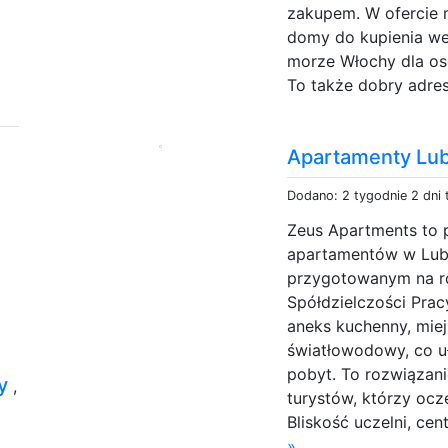
zakupem. W ofercie 
domy do kupienia we
morze Włochy dla os
To także dobry adres 
Apartamenty Lub
Dodano: 2 tygodnie 2 dni
Zeus Apartments to p
apartamentów w Lubl
przygotowanym na ró
Spółdzielczości Prac
aneks kuchenny, miej
światłowodowy, co uł
pobyt. To rozwiązani
wy
,
turystów, którzy o
Bliskość uczelni, cen
»