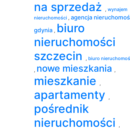
na sprzedaż
,
wynajem
agencja nieruchomoś
nieruchomości
,
biuro
gdynia
,
nieruchomości
szczecin
,
biuro nieruchomoś
nowe mieszkania
,
,
mieszkanie
,
apartamenty
,
pośrednik
nieruchomości
,