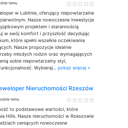
odnie temu
oper w Lublinie, oferujący niepowtarzalne
 pierwotnym. Nasze nowoczesne inwestycje
yjątkowym projektem i starannością
uj w swój komfort i przyszłość decydując
okum, które spełni wszelkie oczekiwania
ących. Nasze propozycje idealnie
trzeby młodych rodzin oraz wymagających
enią sobie niepowtarzalny styl,
unkcjonalność. Wybieraj...
pokaż więcej »
Deweloper Nieruchomości Rzeszów
godnie temu
lność to podstawowe wartości, które
ia Hills. Nasze nieruchomości w Rzeszowie
ludziach ceniących nowoczesne