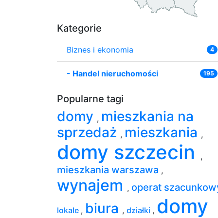
Kategorie
Biznes i ekonomia
4
-
Handel nieruchomości
195
Popularne tagi
domy
mieszkania na
,
sprzedaż
mieszkania
,
,
domy szczecin
,
mieszkania warszawa
,
wynajem
operat szacunko
,
domy
biura
lokale
,
,
działki
,