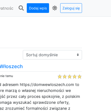
watnośc
Dodaj wpis
Zaloguj się
Sortuj:
 Włoszech
dnie temu
od adresem https://domwewloszech.com to
óre marzą o własnej nieruchomości we
jść przez cały proces spokojnie, z polskim
pomaga wyszukać sprawdzone oferty,
az zrozumieć formalności związane z