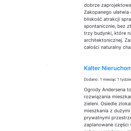
dobrze zaprojektowan
Zakopanego ułatwia c
bliskość atrakcji sp
spontanicznie, bez z
trzy budynki, które n
architektonicznej. Z
całości naturalny char
Kalter Nierucho
Dodano: 1 miesiąc 1 tydzi
Ogrody Andersena to
rozwiązania mieszka
zieleni. Osiedle zlo
mieszkania z dużymi
prywatnymi przestrz
zaplanowane części w