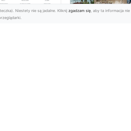
eczka). Niestety nie są jadalne. Kliknij
zgadzam się
, aby ta informacja nie 
rzeglądarki.
ługi Koparkowe i
burzenia w
Niech klimat wielki
domiu – MA-TRANS
miast zagości w
pewnia
Twoim domu!
mpleksowe
związania
Kiedy chcemy stylowo
ozdobić nasze cztery
-TRANS – Specjalista od
ściany, przede wszystki
burzeń i Rozbiórek
zastanawiamy się nad t
rma MA-TRANS z
jak ...
omia oferuje szeroki
res us...