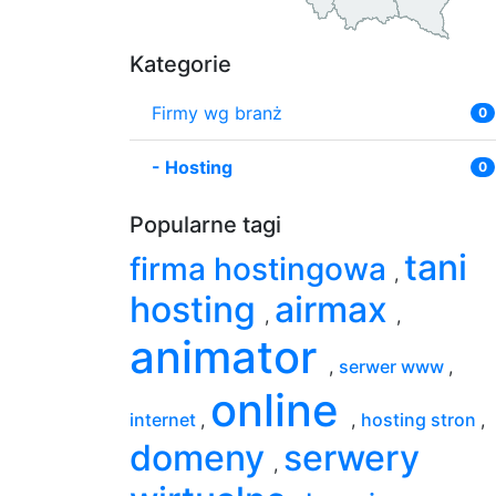
Kategorie
Firmy wg branż
0
-
Hosting
0
Popularne tagi
tani
firma hostingowa
,
hosting
airmax
,
,
animator
,
serwer www
,
online
internet
,
,
hosting stron
,
domeny
serwery
,