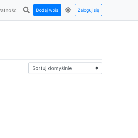
watnośc
Dodaj wpis
Zaloguj się
Sortuj: