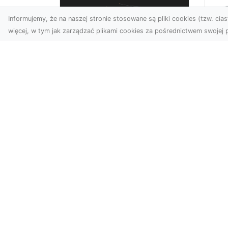
Informujemy, że na naszej stronie stosowane są pliki cookies (tzw. ciast
więcej, w tym jak zarządzać plikami cookies za pośrednictwem swojej p
Us
Profesjonalne zdjęcia
Wy
z drona Tarnów –
Ra
nowa perspektywa
Za
dla Twojego biznesu
Ko
Ro
Chcesz podnieść swój
biznes na wyższy poziom i
MA
zachwycić klientów
Wy
wyjątkowymi materiałami
Fi
wizual...
Rad
zak