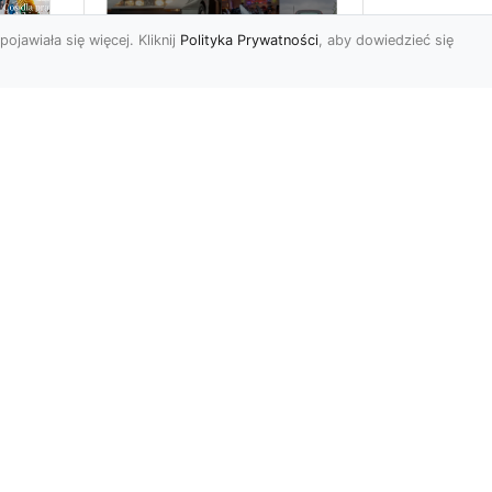
pojawiała się więcej. Kliknij
Polityka Prywatności
, aby dowiedzieć się
ch
Złoty Mustang:
Prezentacja
najdroższej wersji
legendarnego
samochodu w salonie
Forda
m
ym,
Wstęp Witajcie miłośnicy
czterech kółek i
przesyconych adrenaliny
emocji, które dostarcza
jazda ...