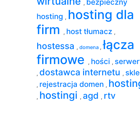
wirtualne
bezpieczny
,
hosting dla
hosting
,
firm
host tłumacz
,
,
łącza
hostessa
,
domena
,
firmowe
hości
serwer
,
,
dostawca internetu
skl
,
,
hostin
rejestracja domen
,
,
hostingi
agd
rtv
,
,
,