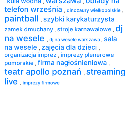
warszawa
obiady na
kula wodna
,
,
,
telefon września
,
dinozaury wielkopolskie
,
paintball
szybki karykaturzysta
,
,
dj
zamek dmuchany
stroje karnawałowe
,
,
na wesele
sala
,
dj na wesele warszawa
,
na wesele
zajęcia dla dzieci
,
,
organizacja imprez
imprezy plenerowe
,
firma nagłośnieniowa
pomorskie
,
,
teatr apollo poznań
streaming
,
live
,
imprezy firmowe