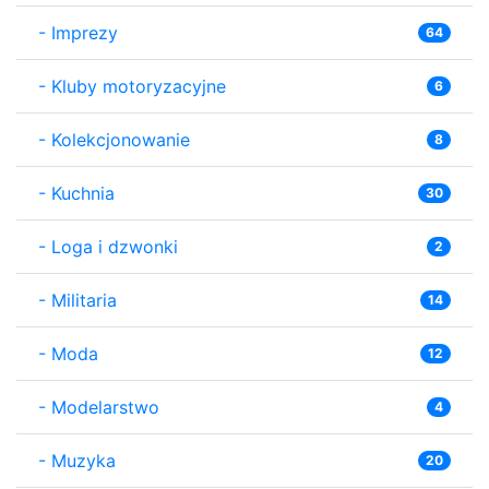
-
Imprezy
64
-
Kluby motoryzacyjne
6
-
Kolekcjonowanie
8
-
Kuchnia
30
-
Loga i dzwonki
2
-
Militaria
14
-
Moda
12
-
Modelarstwo
4
-
Muzyka
20