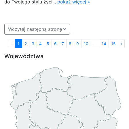
do Twojego stylu życi...
pokaż więcej »
Wczytaj następną stronę
‹
1
2
3
4
5
6
7
8
9
10
...
14
15
›
Województwa