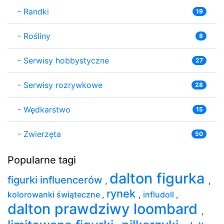
-
Randki
19
-
Rośliny
8
-
Serwisy hobbystyczne
27
-
Serwisy rozrywkowe
28
-
Wędkarstwo
15
-
Zwierzęta
50
Popularne tagi
dalton figurka
figurki influencerów
,
,
rynek
kolorowanki świąteczne
,
,
infludoll
,
dalton prawdziwy loombard
,