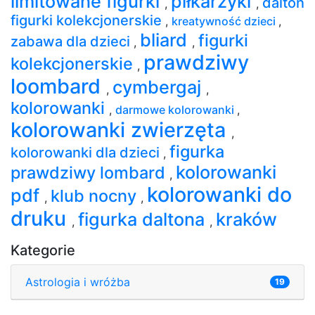
limitowane figurki
piłkarzyki
dalton
,
,
figurki kolekcjonerskie
,
kreatywność dzieci
,
bliard
figurki
zabawa dla dzieci
,
,
prawdziwy
kolekcjonerskie
,
loombard
cymbergaj
,
,
kolorowanki
,
darmowe kolorowanki
,
kolorowanki zwierzęta
,
figurka
kolorowanki dla dzieci
,
kolorowanki
prawdziwy lombard
,
kolorowanki do
pdf
klub nocny
,
,
druku
figurka daltona
kraków
,
,
Kategorie
Astrologia i wróżba
19