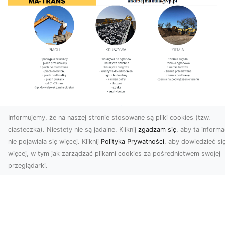
Usługi Koparkowe i Wyburzenia w
Informujemy, że na naszej stronie stosowane są pliki cookies (tzw.
Radomiu – MA-TRANS Zapewnia
ciasteczka). Niestety nie są jadalne. Kliknij
zgadzam się
, aby ta informa
Kompleksowe Rozwiązania
nie pojawiała się więcej. Kliknij
Polityka Prywatności
, aby dowiedzieć si
MA-TRANS – Specjalista od Wyburzeń i
więcej, w tym jak zarządzać plikami cookies za pośrednictwem swojej
Rozbiórek Firma MA-TRANS z Radomia oferuje
przeglądarki.
szeroki zakres us...
Niech klimat wielkich miast zagości w