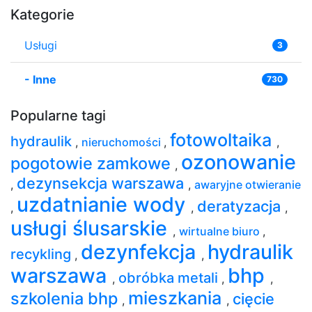
Kategorie
Usługi
3
-
Inne
730
Popularne tagi
fotowoltaika
hydraulik
,
nieruchomości
,
,
ozonowanie
pogotowie zamkowe
,
dezynsekcja warszawa
,
,
awaryjne otwieranie
uzdatnianie wody
deratyzacja
,
,
,
usługi ślusarskie
,
wirtualne biuro
,
dezynfekcja
hydraulik
recykling
,
,
warszawa
bhp
obróbka metali
,
,
,
mieszkania
szkolenia bhp
cięcie
,
,