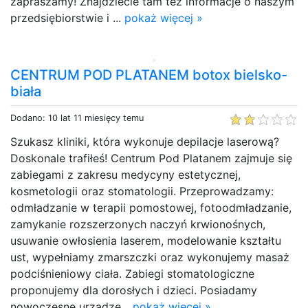
zapraszamy! Znajdziecie tam też informacje o naszym
przedsiębiorstwie i ...
pokaż więcej »
CENTRUM POD PLATANEM botox bielsko-
biała
Dodano: 10 lat 11 miesięcy temu
Szukasz kliniki, która wykonuje depilacje laserową?
Doskonale trafiłeś! Centrum Pod Platanem zajmuje się
zabiegami z zakresu medycyny estetycznej,
kosmetologii oraz stomatologii. Przeprowadzamy:
odmładzanie w terapii pomostowej, fotoodmładzanie,
zamykanie rozszerzonych naczyń krwionośnych,
usuwanie owłosienia laserem, modelowanie kształtu
ust, wypełniamy zmarszczki oraz wykonujemy masaż
podciśnieniowy ciała. Zabiegi stomatologiczne
proponujemy dla dorosłych i dzieci. Posiadamy
nowoczesne urządze...
pokaż więcej »