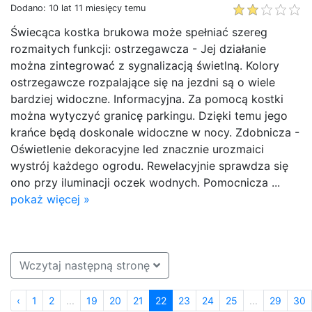
Dodano: 10 lat 11 miesięcy temu
Świecąca kostka brukowa może spełniać szereg
rozmaitych funkcji: ostrzegawcza - Jej działanie
można zintegrować z sygnalizacją świetlną. Kolory
ostrzegawcze rozpalające się na jezdni są o wiele
bardziej widoczne. Informacyjna. Za pomocą kostki
można wytyczyć granicę parkingu. Dzięki temu jego
krańce będą doskonale widoczne w nocy. Zdobnicza -
Oświetlenie dekoracyjne led znacznie urozmaici
wystrój każdego ogrodu. Rewelacyjnie sprawdza się
ono przy iluminacji oczek wodnych. Pomocnicza ...
pokaż więcej »
Wczytaj następną stronę
‹
1
2
...
19
20
21
22
23
24
25
...
29
30