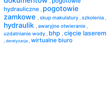
dokumentów
pogotowie
,
pogotowie
hydrauliczne
,
zamkowe
skup makulatury
szkolenia
,
,
,
hydraulik
awaryjne otwieranie
,
,
bhp
cięcie laserem
uzdatnianie wody
,
,
wirtualne biuro
,
deratyzacja
,