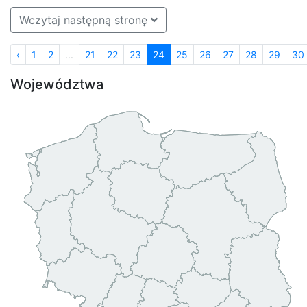
Wczytaj następną stronę
‹
1
2
...
21
22
23
24
25
26
27
28
29
30
Województwa