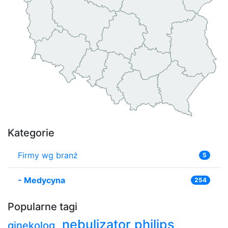
Kategorie
Firmy wg branż
5
-
Medycyna
254
Popularne tagi
nebulizator philips
ginekolog
,
,