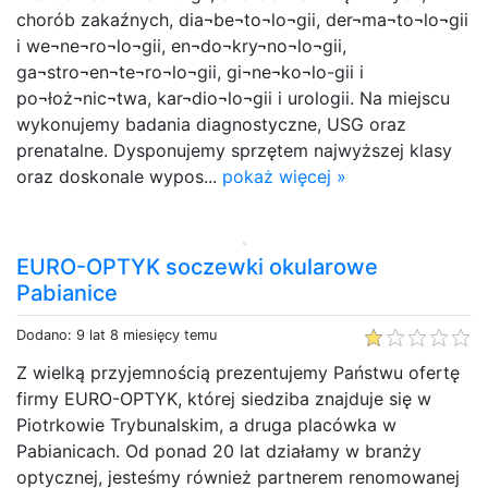
chorób zakaźnych, dia¬be¬to¬lo¬gii, der¬ma¬to¬lo¬gii
i we¬ne¬ro¬lo¬gii, en¬do¬kry¬no¬lo¬gii,
ga¬stro¬en¬te¬ro¬lo¬gii, gi¬ne¬ko¬lo-gii i
po¬łoż¬nic¬twa, kar¬dio¬lo¬gii i urologii. Na miejscu
wykonujemy badania diagnostyczne, USG oraz
prenatalne. Dysponujemy sprzętem najwyższej klasy
oraz doskonale wypos...
pokaż więcej »
EURO-OPTYK soczewki okularowe
Pabianice
Dodano: 9 lat 8 miesięcy temu
Z wielką przyjemnością prezentujemy Państwu ofertę
firmy EURO-OPTYK, której siedziba znajduje się w
Piotrkowie Trybunalskim, a druga placówka w
Pabianicach. Od ponad 20 lat działamy w branży
optycznej, jesteśmy również partnerem renomowanej