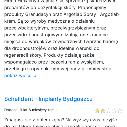
Firma Hexanova zajmuje się sprzedażą skutecznych
preparatów do dezynfekcji skóry. Proponujemy
produkty Granudacyn oraz Argotiab Spray i Argotiab
krem. Są to wyroby medyczne o działaniu
przeciwbakteryjnym, przeciwgrzybicznym oraz
przeciwdrobnoustrojowym. Izolują one zranione
miejsca od warunków zewnętrznych tworząc barierę
dla drobnoustrojów oraz idealne warunki do
regeneracji skóry. Produkty działają także
wspomagająco przy leczeniu ran z wysiękiem,
przebiegu stopy cukrzycowej bądź grzybicy stóp...
pokaż więcej »
Schelldent - Implanty Bydgoszcz
Dodano: 9 lat 8 miesięcy temu
Zmagasz się z bólem zęba? Najwyższy czas przyjść
do nas! Pogotowie dentystyczne Bydgoszcz, Toruń