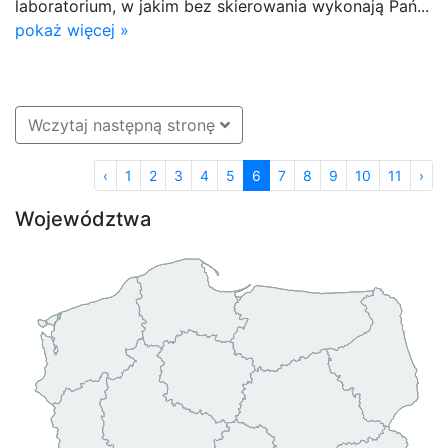
laboratorium, w jakim bez skierowania wykonają Pań...
pokaż więcej »
Wczytaj następną stronę
‹
1
2
3
4
5
6
7
8
9
10
11
›
Województwa