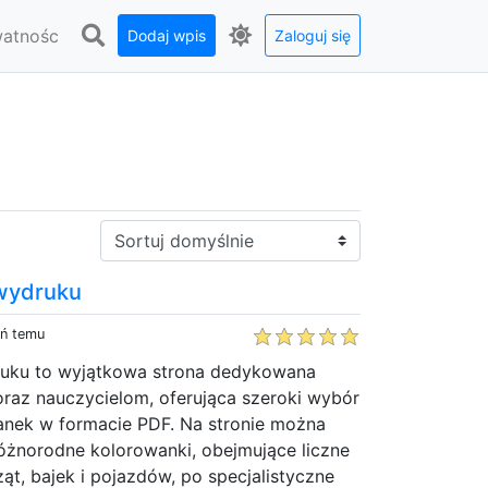
watnośc
Dodaj wpis
Zaloguj się
Sortuj:
 wydruku
eń temu
ruku to wyjątkowa strona dedykowana
oraz nauczycielom, oferująca szeroki wybór
nek w formacie PDF. Na stronie można
óżnorodne kolorowanki, obejmujące liczne
ząt, bajek i pojazdów, po specjalistyczne