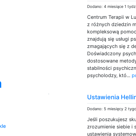
Dodano: 4 miesiące 1 tydz
Centrum Terapii w Lub
z różnych dziedzin 
kompleksową pomoc i
znajdują się usługi 
zmagających się z de
Doświadczony psychia
dostosowane metody
stabilności psychicz
psycholodzy, któ...
p
a
Ustawienia Hell
Dodano: 5 miesięcy 2 tyg
Jeśli poszukujesz sk
kle
zrozumienie siebie i
ustawienia systemo