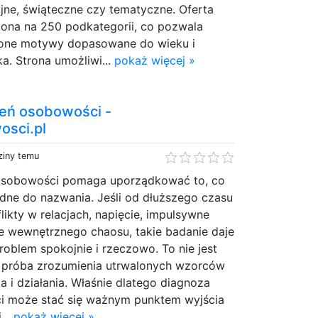
jne, świąteczne czy tematyczne. Oferta
elona na 250 podkategorii, co pozwala
ione motywy dopasowane do wieku i
a. Strona umożliwi...
pokaż więcej »
eń osobowości -
osci.pl
ziny temu
osobowości pomaga uporządkować to, co
dne do nazwania. Jeśli od dłuższego czasu
likty w relacjach, napięcie, impulsywne
ie wewnętrznego chaosu, takie badanie daje
roblem spokojnie i rzeczowo. To nie jest
e próba zrozumienia utrwalonych wzorców
a i działania. Właśnie dlatego diagnoza
i może stać się ważnym punktem wyjścia
...
pokaż więcej »