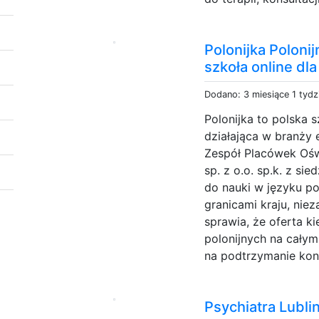
Polonijka Poloni
szkoła online dla
Dodano: 3 miesiące 1 tydz
Polonijka to polska s
działająca w branży 
Zespół Placówek Oś
sp. z o.o. sp.k. z si
do nauki w języku p
granicami kraju, nie
sprawia, że oferta k
polonijnych na cały
na podtrzymanie kon
Psychiatra Lubli