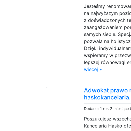
Jesteśmy renomowan
na najwyższym pozio
z doświadczonych ter
zaangażowaniem pom
samych siebie. Specja
pozwala na holistycz
Dzięki indywidualnem
wspieramy w przezw
lepszej równowagi em
więcej »
Adwokat prawo n
haskokancelaria.
Dodano: 1 rok 2 miesiące
Poszukujesz wszech
Kancelaria Hasko ofe