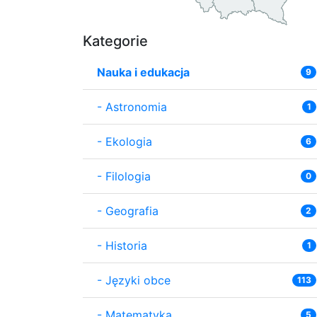
Kategorie
Nauka i edukacja
9
-
Astronomia
1
-
Ekologia
6
-
Filologia
0
-
Geografia
2
-
Historia
1
-
Języki obce
113
-
Matematyka
5