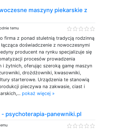
nowoczesne maszyny piekarskie z
godnie temu
to firma z ponad stuletnią tradycją rodzinną
j, łącząca doświadczenie z nowoczesnymi
jedyny producent na rynku specjalizuje się
omatyzacji procesów prowadzenia
i żytnich, oferując szeroką gamę maszyn
żurowniki, drożdżowniki, kwasowniki,
ltury starterowe. Urządzenia te stanowią
odukcji pieczywa na zakwasie, ciast i
rskich,...
pokaż więcej »
 - psychoterapia-panewniki.pl
 temu