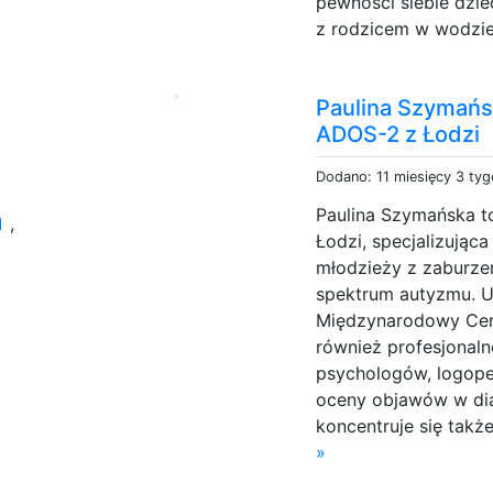
pewności siebie dzie
z rodzicem w wodzie 
Paulina Szymańsk
ADOS-2 z Łodzi
Dodano: 11 miesięcy 3 ty
Paulina Szymańska t
a
,
Łodzi, specjalizująca
młodzieży z zaburze
spektrum autyzmu. U
Międzynarodowy Cer
również profesjonaln
psychologów, logope
oceny objawów w dia
koncentruje się także
»