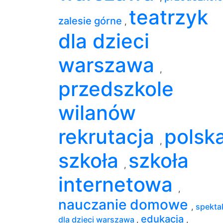
teatrzyk
zalesie górne
,
dla dzieci
warszawa
,
przedszkole
wilanów
rekrutacja
polsk
,
szkoła
szkoła
,
internetowa
,
nauczanie domowe
,
spekta
edukacja
dla dzieci warszawa
,
,