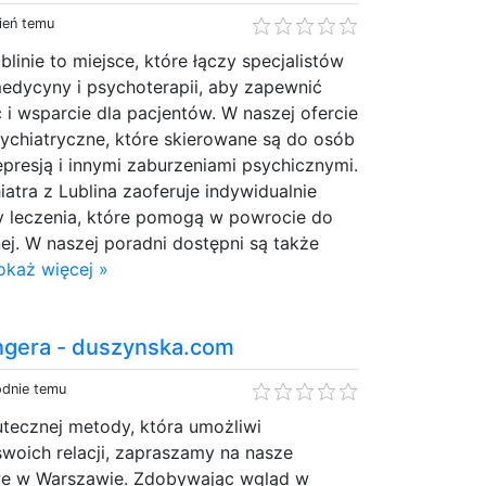
ień temu
linie to miejsce, które łączy specjalistów
medycyny i psychoterapii, aby zapewnić
 wsparcie dla pacjentów. W naszej ofercie
psychiatryczne, które skierowane są do osób
presją i innymi zaburzeniami psychicznymi.
tra z Lublina zaoferuje indywidualnie
 leczenia, które pomogą w powrocie do
nej. W naszej poradni dostępni są także
okaż więcej »
ingera - duszynska.com
odnie temu
utecznej metody, która umożliwi
 swoich relacji, zapraszamy na nasze
we w Warszawie. Zdobywając wgląd w