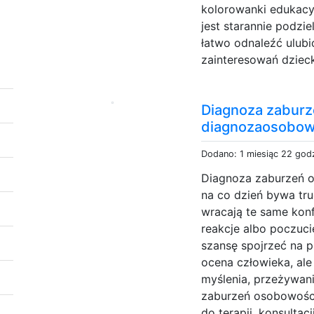
kolorowanki edukacy
jest starannie podzi
łatwo odnaleźć ulub
zainteresowań dzieck
Diagnoza zaburz
diagnozaosobow
Dodano: 1 miesiąc 22 god
Diagnoza zaburzeń 
na co dzień bywa tru
wracają te same konf
reakcje albo poczuc
szansę spojrzeć na p
ocena człowieka, al
myślenia, przeżywani
zaburzeń osobowośc
do terapii, konsultacji