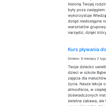
historię Twojej rodzi
były poza zasięgiem.
wykorzystuje Wiedząc
dotąd niedostępne n
warsztatów grupowyc
narzędzi, dzięki któr
Kurs pływania d
Dodano: 9 miesięcy 2 tyg
Twoje dziecko uwielb
dzieci w szkole Bąb
zajęcia dla maluchów
życia. Nasze lekcje 
atmosferze, w ciepł
doświadczonych instr
świetna zabawa, ale 