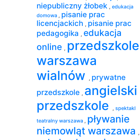
niepubliczny żłobek
,
edukacja
pisanie prac
domowa
,
licencjackich
pisanie prac
,
edukacja
pedagogika
,
przedszkole
online
,
warszawa
wialnów
prywatne
,
angielski
przedszkole
,
przedszkole
,
spektakl
pływanie
teatralny warszawa
,
niemowląt warszawa
,