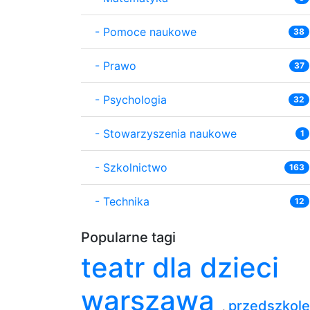
-
Pomoce naukowe
38
-
Prawo
37
-
Psychologia
32
-
Stowarzyszenia naukowe
1
-
Szkolnictwo
163
-
Technika
12
Popularne tagi
teatr dla dzieci
warszawa
przedszkole
,