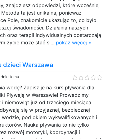
ny, znajdziesz odpowiedzi, które wcześniej
 Metoda ta jest unikalna, ponieważ
e Pole, znakomicie ukazując to, co było
aszej świadomości. Działania naszych
h oraz terapii indywidualnych dostarczają
ym życie może stać si...
pokaż więcej »
la dzieci Warszawa
odnie temu
ia wodę? Zapisz je na kurs pływania dla
elki Pływają w Warszawie! Prowadzimy
 i niemowląt już od trzeciego miesiąca
odbywają się w przyjaznej, bezpiecznej
ej wodzie, pod okiem wykwalifikowanych i
uktorów. Nauka pływania to nie tylko
też rozwój motoryki, koordynacji i