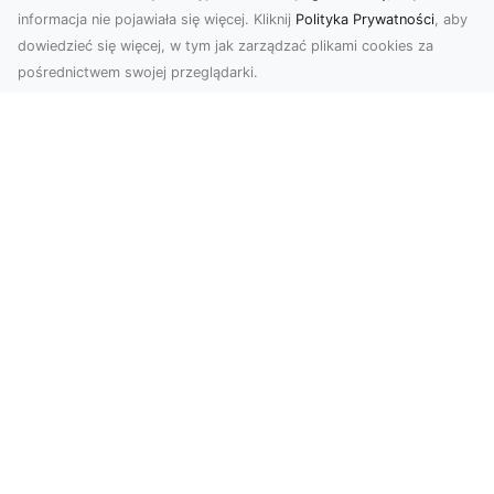
informacja nie pojawiała się więcej. Kliknij
Polityka Prywatności
, aby
dowiedzieć się więcej, w tym jak zarządzać plikami cookies za
pośrednictwem swojej przeglądarki.
Profesjonalne zdjęcia z drona Tarnów –
nowa perspektywa dla Twojego
biznesu
Chcesz podnieść swój biznes na wyższy poziom
i zachwycić klientów wyjątkowymi materiałami
wizual...