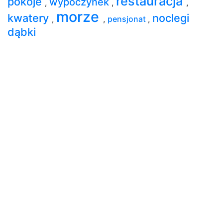
restauracja
pokoje
wypoczynek
,
,
,
morze
kwatery
noclegi
,
,
pensjonat
,
dąbki