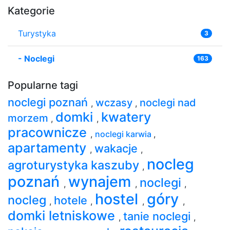
Kategorie
Turystyka
3
-
Noclegi
163
Popularne tagi
noclegi poznań
wczasy
noclegi nad
,
,
domki
kwatery
morzem
,
,
pracownicze
,
noclegi karwia
,
apartamenty
wakacje
,
,
nocleg
agroturystyka kaszuby
,
poznań
wynajem
noclegi
,
,
,
hostel
góry
nocleg
hotele
,
,
,
,
domki letniskowe
tanie noclegi
,
,