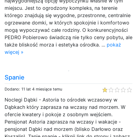
najwygodniejszą opcję wypoczynku właśnie w tym
miejscu. Jest to ogrodzony kompleks, na terenie
którego znajdują się wygodne, przestronne, centralnie
ogrzewane domki, w których spokojnie i komfortowo
mogą wypoczywać całe rodziny. O konkurencyjności
PEDRO Pobierowo świadczą nie tylko ceny pobytu, ale
także bliskość morza i estetyka ośrodka. ...
pokaż
więcej »
Spanie
Dodano: 11 lat 4 miesiące temu
Noclegi Dąbki - Astoria to ośrodek wczasowy w
Dąbkach który zaprasza na wczasy nad morzem. W
ofercie kwatery i pokoje z osobnym wejściem.
Pensjonat Astoria zaprasza na wczasy i wakacje -
pensjonat Dąbki nad morzem (blisko Darłowo oraz
Koszalin). Tanie spanie - kliknij link do strony i zobacz