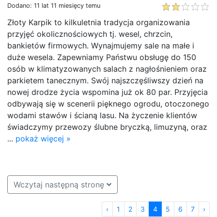
Dodano: 11 lat 11 miesięcy temu
Złoty Karpik to kilkuletnia tradycja organizowania
przyjęć okolicznościowych tj. wesel, chrzcin,
bankietów firmowych. Wynajmujemy sale na małe i
duże wesela. Zapewniamy Państwu obsługę do 150
osób w klimatyzowanych salach z nagłośnieniem oraz
parkietem tanecznym. Swój najszczęśliwszy dzień na
nowej drodze życia wspomina już ok 80 par. Przyjęcia
odbywają się w scenerii pięknego ogrodu, otoczonego
wodami stawów i ścianą lasu. Na życzenie klientów
świadczymy przewozy ślubne bryczką, limuzyną, oraz
...
pokaż więcej »
Wczytaj następną stronę
‹
1
2
3
4
5
6
7
›