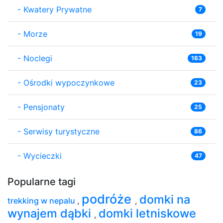
-
Kwatery Prywatne
7
-
Morze
19
-
Noclegi
163
-
Ośrodki wypoczynkowe
23
-
Pensjonaty
25
-
Serwisy turystyczne
86
-
Wycieczki
47
Popularne tagi
podróże
domki na
trekking w nepalu
,
,
wynajem dąbki
domki letniskowe
,