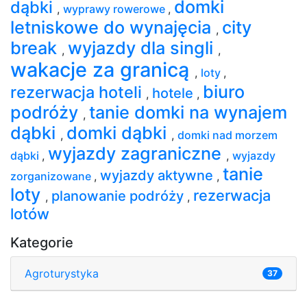
domki
dąbki
,
wyprawy rowerowe
,
letniskowe do wynajęcia
city
,
break
wyjazdy dla singli
,
,
wakacje za granicą
,
loty
,
biuro
rezerwacja hoteli
hotele
,
,
podróży
tanie domki na wynajem
,
dąbki
domki dąbki
,
,
domki nad morzem
wyjazdy zagraniczne
dąbki
,
,
wyjazdy
tanie
wyjazdy aktywne
zorganizowane
,
,
loty
rezerwacja
planowanie podróży
,
,
lotów
Kategorie
Agroturystyka
37