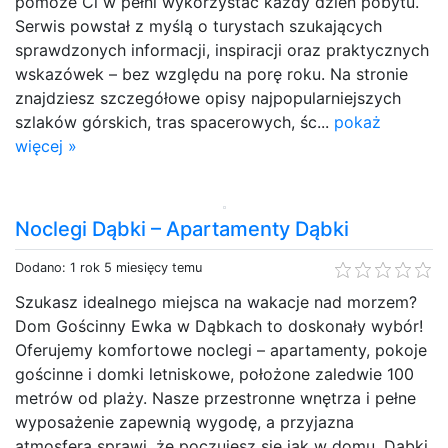
pomoże Ci w pełni wykorzystać każdy dzień pobytu.
Serwis powstał z myślą o turystach szukających
sprawdzonych informacji, inspiracji oraz praktycznych
wskazówek – bez względu na porę roku. Na stronie
znajdziesz szczegółowe opisy najpopularniejszych
szlaków górskich, tras spacerowych, śc...
pokaż
więcej »
Noclegi Dąbki – Apartamenty Dąbki
Dodano: 1 rok 5 miesięcy temu
Szukasz idealnego miejsca na wakacje nad morzem?
Dom Gościnny Ewka w Dąbkach to doskonały wybór!
Oferujemy komfortowe noclegi – apartamenty, pokoje
gościnne i domki letniskowe, położone zaledwie 100
metrów od plaży. Nasze przestronne wnętrza i pełne
wyposażenie zapewnią wygodę, a przyjazna
atmosfera sprawi, że poczujesz się jak w domu. Dąbki