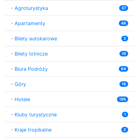
-
Agroturystyka
37
-
Apartamenty
48
-
Bilety autokarowe
3
-
Bilety lotnicze
10
-
Biura Podróży
64
-
Góry
16
-
Hotele
195
-
Kluby turystyczne
1
-
Kraje tropikalne
2