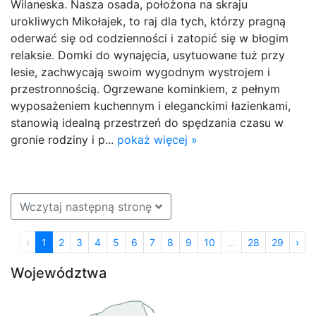
Wilaneska. Nasza osada, położona na skraju
urokliwych Mikołajek, to raj dla tych, którzy pragną
oderwać się od codzienności i zatopić się w błogim
relaksie. Domki do wynajęcia, usytuowane tuż przy
lesie, zachwycają swoim wygodnym wystrojem i
przestronnością. Ogrzewane kominkiem, z pełnym
wyposażeniem kuchennym i eleganckimi łazienkami,
stanowią idealną przestrzeń do spędzania czasu w
gronie rodziny i p...
pokaż więcej »
Wczytaj następną stronę
‹
1
2
3
4
5
6
7
8
9
10
...
28
29
›
Województwa