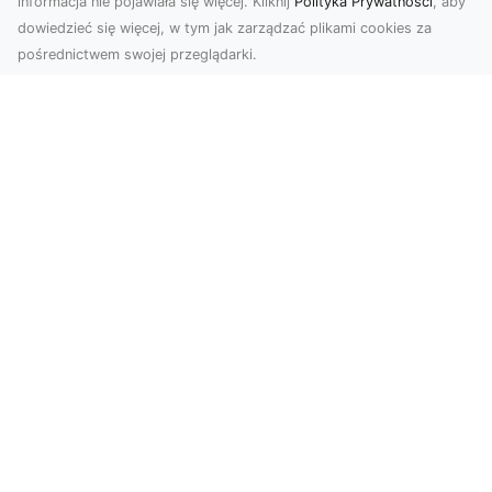
informacja nie pojawiała się więcej. Kliknij
Polityka Prywatności
, aby
dowiedzieć się więcej, w tym jak zarządzać plikami cookies za
pośrednictwem swojej przeglądarki.
Profesjonalne zdjęcia z drona Tarnów –
nowa perspektywa dla Twojego
biznesu
Chcesz podnieść swój biznes na wyższy poziom
i zachwycić klientów wyjątkowymi materiałami
wizual...
Usługi Koparkowe i Wyburzenia w
Radomiu – MA-TRANS Zapewnia