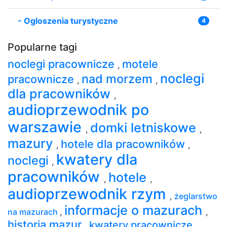
-
Ogloszenia turystyczne
4
Popularne tagi
noclegi pracownicze
motele
,
noclegi
nad morzem
pracownicze
,
,
dla pracowników
,
audioprzewodnik po
warszawie
domki letniskowe
,
,
mazury
hotele dla pracowników
,
,
kwatery dla
noclegi
,
pracowników
hotele
,
,
audioprzewodnik rzym
,
żeglarstwo
informacje o mazurach
na mazurach
,
,
historia mazur
kwatery pracownicze
,
,