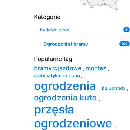
Kategorie
Budownictwo
5
-
Ogrodzenia i bramy
106
Popularne tagi
bramy wjazdowe
montaż
,
,
automatyka do bram
,
ogrodzenia
,
balustrady
,
ogrodzenia kute
,
przęsła
ogrodzeniowe
,