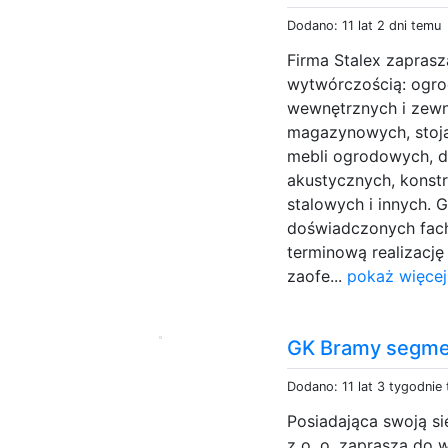
Dodano: 11 lat 2 dni temu
Firma Stalex zapras
wytwórczością: ogro
wewnętrznych i zewn
magazynowych, stoja
mebli ogrodowych, d
akustycznych, konstr
stalowych i innych. 
doświadczonych fac
terminową realizacj
zaofe...
pokaż więcej
GK Bramy segme
Dodano: 11 lat 3 tygodnie
Posiadająca swoją s
z o. o. zaprasza do 