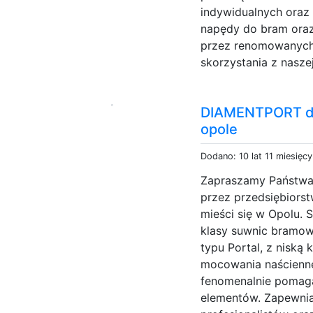
indywidualnych oraz
napędy do bram oraz
przez renomowanych
skorzystania z naszej 
DIAMENTPORT dy
opole
Dodano: 10 lat 11 miesięc
Zapraszamy Państwa 
przez przedsiębiorst
mieści się w Opolu. 
klasy suwnic bramowy
typu Portal, z niską 
mocowania naścienne
fenomenalnie pomaga
elementów. Zapewni