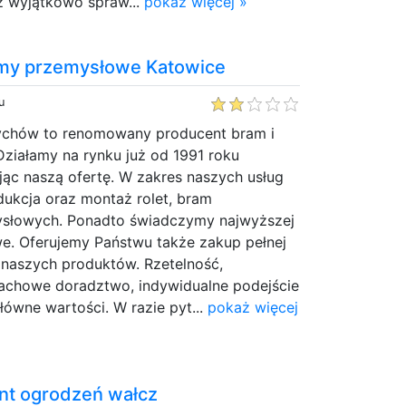
z wyjątkowo spraw...
pokaż więcej »
y przemysłowe Katowice
u
ychów to renomowany producent bram i
Działamy na rynku już od 1991 roku
jąc naszą ofertę. W zakres naszych usług
dukcja oraz montaż rolet, bram
ysłowych. Ponadto świadczymy najwyższej
we. Oferujemy Państwu także zakup pełnej
naszych produktów. Rzetelność,
fachowe doradztwo, indywidualne podejście
łówne wartości. W razie pyt...
pokaż więcej
nt ogrodzeń wałcz