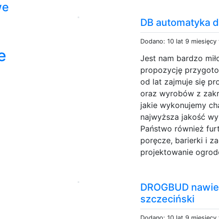
we
DB automatyka d
Dodano: 10 lat 9 miesięcy
e
Jest nam bardzo mił
propozycję przygot
od lat zajmuje się 
oraz wyrobów z zakr
jakie wykonujemy ch
najwyższa jakość wy
Państwo również furt
poręcze, barierki i 
projektowanie ogrod
DROGBUD nawierz
szczeciński
Dodano: 10 lat 9 miesięcy