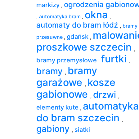
ogrodzenia gabiono
markizy
,
okna
,
automatyka bram
,
,
automaty do bram łódź
,
bramy
malowani
gdańsk
przesuwne
,
,
proszkowe szczecin
,
furtki
bramy przemysłowe
,
,
bramy
bramy
,
garażowe
kosze
,
gabionowe
drzwi
,
,
automatyka
elementy kute
,
do bram szczecin
,
gabiony
siatki
,