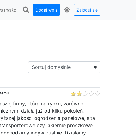
watnośc
Dodaj wpis
Zaloguj się
Sortuj:
 temu
aszej firmy, która na rynku, zarówno
nicznym, działa już od kilku pokoleń.
wyższej jakości ogrodzenia panelowe, sita i
y transporterowe czy lakiernie proszkowe.
podchodzimy indywidualnie. Działamy