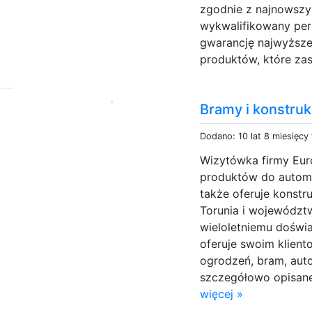
zgodnie z najnowszy
wykwalifikowany per
gwarancję najwyższej
produktów, które zas
Bramy i konstruk
Dodano: 10 lat 8 miesięcy
Wizytówka firmy Eu
produktów do automa
także oferuje konstru
Torunia i województ
wieloletniemu doświ
oferuje swoim klient
ogrodzeń, bram, auto
szczegółowo opisane 
więcej »