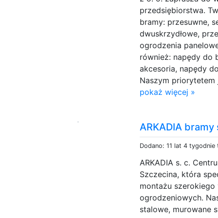
przedsiębiorstwa. T
bramy: przesuwne, s
dwuskrzydłowe, prz
ogrodzenia panelowe
również: napędy do b
akcesoria, napędy do
Naszym priorytetem j
pokaż więcej »
ARKADIA bramy 
Dodano: 11 lat 4 tygodnie
ARKADIA s. c. Centr
Szczecina, która spec
montażu szerokiego
ogrodzeniowych. Nas
stalowe, murowane s