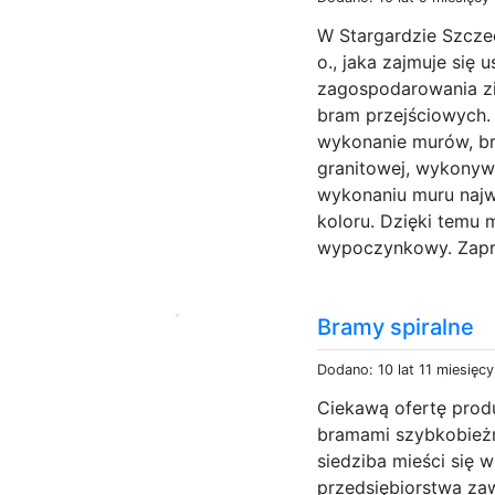
W Stargardzie Szczec
o., jaka zajmuje się 
zagospodarowania zi
bram przejściowych. 
wykonanie murów, br
granitowej, wykonywa
wykonaniu muru najw
koloru. Dzięki temu 
wypoczynkowy. Zapra
Bramy spiralne
Dodano: 10 lat 11 miesięc
Ciekawą ofertę prod
bramami szybkobieżn
siedziba mieści się 
przedsiębiorstwa za