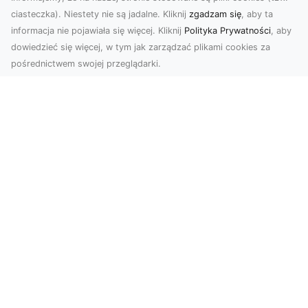
ciasteczka). Niestety nie są jadalne. Kliknij
zgadzam się
, aby ta
informacja nie pojawiała się więcej. Kliknij
Polityka Prywatności
, aby
dowiedzieć się więcej, w tym jak zarządzać plikami cookies za
pośrednictwem swojej przeglądarki.
Profesjonalne zdjęcia z drona Tarnów –
nowa perspektywa dla Twojego
biznesu
Chcesz podnieść swój biznes na wyższy poziom
i zachwycić klientów wyjątkowymi materiałami
wizual...