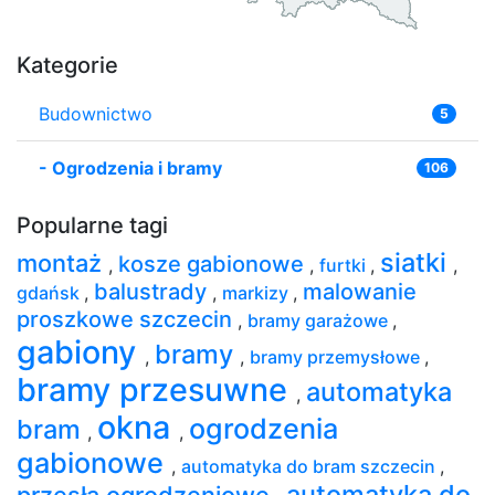
Kategorie
Budownictwo
5
-
Ogrodzenia i bramy
106
Popularne tagi
siatki
montaż
kosze gabionowe
,
,
furtki
,
,
balustrady
malowanie
gdańsk
,
,
markizy
,
proszkowe szczecin
,
bramy garażowe
,
gabiony
bramy
,
,
bramy przemysłowe
,
bramy przesuwne
automatyka
,
okna
ogrodzenia
bram
,
,
gabionowe
,
automatyka do bram szczecin
,
automatyka do
przęsła ogrodzeniowe