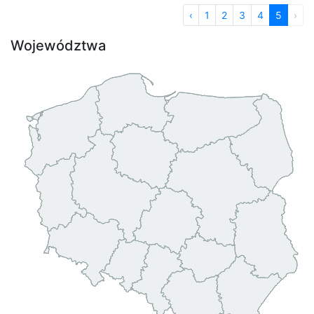
‹
1
2
3
4
5
›
Województwa