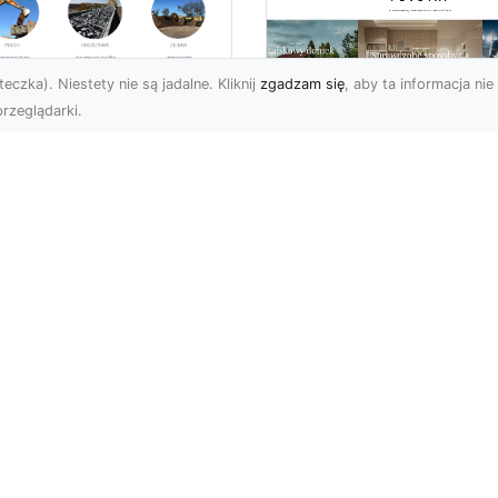
eczka). Niestety nie są jadalne. Kliknij
zgadzam się
, aby ta informacja nie 
rzeglądarki.
ługi Koparkowe i
burzenia w
Niech klimat wielki
domiu – MA-TRANS
miast zagości w
pewnia
Twoim domu!
mpleksowe
związania
Kiedy chcemy stylowo
ozdobić nasze cztery
-TRANS – Specjalista od
ściany, przede wszystki
burzeń i Rozbiórek
zastanawiamy się nad t
rma MA-TRANS z
jak ...
omia oferuje szeroki
res us...