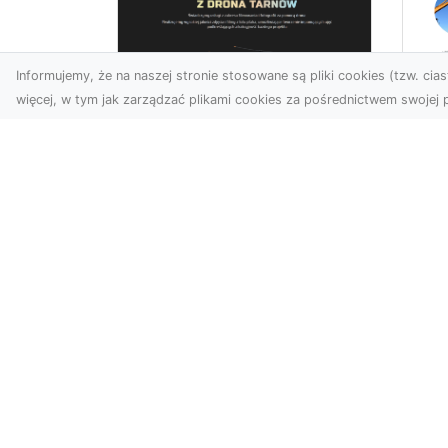
Informujemy, że na naszej stronie stosowane są pliki cookies (tzw. ciast
więcej, w tym jak zarządzać plikami cookies za pośrednictwem swojej p
Us
Profesjonalne zdjęcia
Wy
z drona Tarnów –
Ra
nowa perspektywa
Za
dla Twojego biznesu
Ko
Ro
Chcesz podnieść swój
biznes na wyższy poziom i
MA
zachwycić klientów
Wy
wyjątkowymi materiałami
Fi
wizual...
Rad
zak