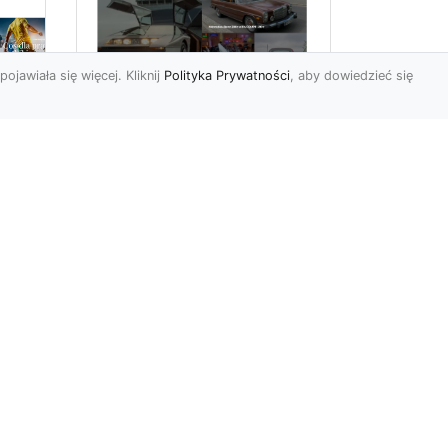
pojawiała się więcej. Kliknij
Polityka Prywatności
, aby dowiedzieć się
ch
Złoty Mustang:
Prezentacja
najdroższej wersji
legendarnego
samochodu w salonie
Forda
m
ym,
Wstęp Witajcie miłośnicy
czterech kółek i
przesyconych adrenaliny
emocji, które dostarcza
jazda ...