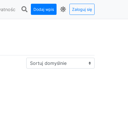
watnośc
Dodaj wpis
Zaloguj się
Sortuj: