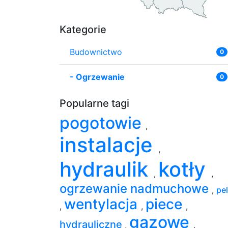
Kategorie
Budownictwo
0
-
Ogrzewanie
0
Popularne tagi
pogotowie
,
instalacje
,
hydraulik
kotły
,
,
ogrzewanie nadmuchowe
,
pel
wentylacja
piece
,
,
,
gazowe
hydrauliczne
,
,