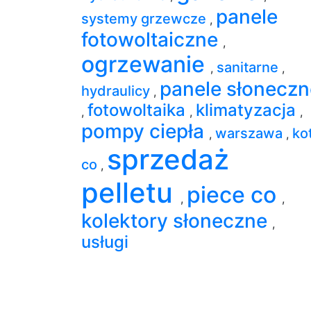
panele
systemy grzewcze
,
fotowoltaiczne
,
ogrzewanie
sanitarne
,
,
panele słoneczn
hydraulicy
,
fotowoltaika
klimatyzacja
,
,
,
pompy ciepła
warszawa
ko
,
,
sprzedaż
co
,
pelletu
piece co
,
,
kolektory słoneczne
,
usługi