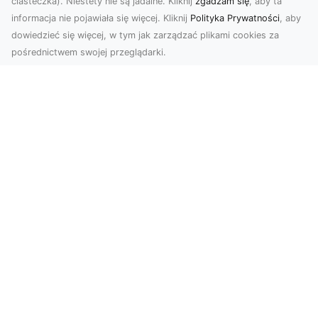
ciasteczka). Niestety nie są jadalne. Kliknij
zgadzam się
, aby ta
informacja nie pojawiała się więcej. Kliknij
Polityka Prywatności
, aby
dowiedzieć się więcej, w tym jak zarządzać plikami cookies za
pośrednictwem swojej przeglądarki.
Profesjonalne zdjęcia z drona Tarnów –
nowa perspektywa dla Twojego
biznesu
Chcesz podnieść swój biznes na wyższy poziom
i zachwycić klientów wyjątkowymi materiałami
wizual...