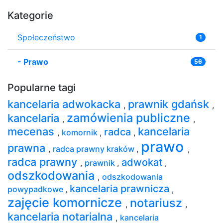
Kategorie
Społeczeństwo
1
-
Prawo
56
Popularne tagi
kancelaria adwokacka
prawnik gdańsk
,
,
zamówienia publiczne
kancelaria
,
,
mecenas
kancelaria
radca
,
komornik
,
,
prawo
prawna
,
radca prawny kraków
,
,
radca prawny
adwokat
,
prawnik
,
,
odszkodowania
,
odszkodowania
kancelaria prawnicza
powypadkowe
,
,
zajęcie komornicze
notariusz
,
,
kancelaria notarialna
,
kancelaria