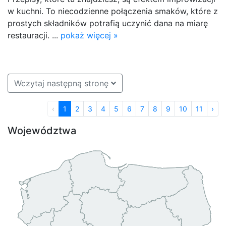
w kuchni. To niecodzienne połączenia smaków, które z
prostych składników potrafią uczynić dana na miarę
restauracji. ...
pokaż więcej »
Wczytaj następną stronę
‹
1
2
3
4
5
6
7
8
9
10
11
›
Województwa