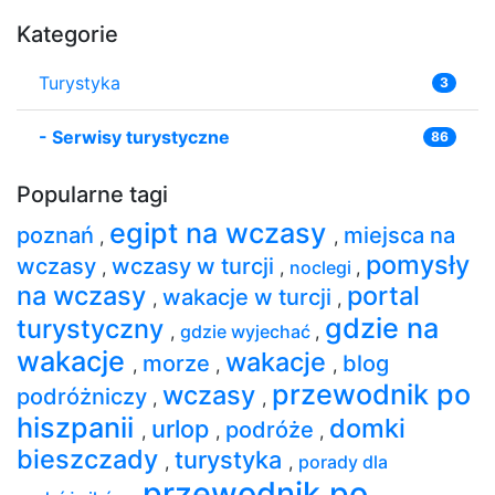
Kategorie
Turystyka
3
-
Serwisy turystyczne
86
Popularne tagi
egipt na wczasy
poznań
miejsca na
,
,
pomysły
wczasy
wczasy w turcji
,
,
noclegi
,
na wczasy
portal
wakacje w turcji
,
,
gdzie na
turystyczny
,
gdzie wyjechać
,
wakacje
wakacje
morze
blog
,
,
,
przewodnik po
wczasy
podróżniczy
,
,
hiszpanii
domki
urlop
podróże
,
,
,
bieszczady
turystyka
,
,
porady dla
przewodnik po