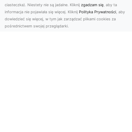
ciasteczka). Niestety nie są jadalne. Kliknij
zgadzam się
, aby ta
informacja nie pojawiała się więcej. Kliknij
Polityka Prywatności
, aby
dowiedzieć się więcej, w tym jak zarządzać plikami cookies za
pośrednictwem swojej przeglądarki.
Profesjonalne zdjęcia z drona Tarnów –
nowa perspektywa dla Twojego
biznesu
Chcesz podnieść swój biznes na wyższy poziom
i zachwycić klientów wyjątkowymi materiałami
wizual...