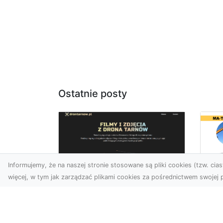
Ostatnie posty
Informujemy, że na naszej stronie stosowane są pliki cookies (tzw. ciast
więcej, w tym jak zarządzać plikami cookies za pośrednictwem swojej p
Us
Profesjonalne zdjęcia
Wy
z drona Tarnów –
Ra
nowa perspektywa