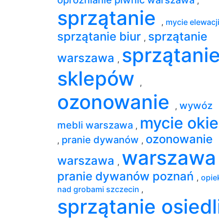
,
sprzątanie
,
mycie elewacj
sprzątanie biur
sprzątanie
,
sprzątani
warszawa
,
sklepów
,
ozonowanie
wywóz
,
mycie oki
mebli warszawa
,
ozonowanie
pranie dywanów
,
,
warszaw
warszawa
,
pranie dywanów poznań
,
opie
nad grobami szczecin
,
sprzątanie osiedl