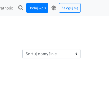
watnośc
Dodaj wpis
Zaloguj się
Sortuj: