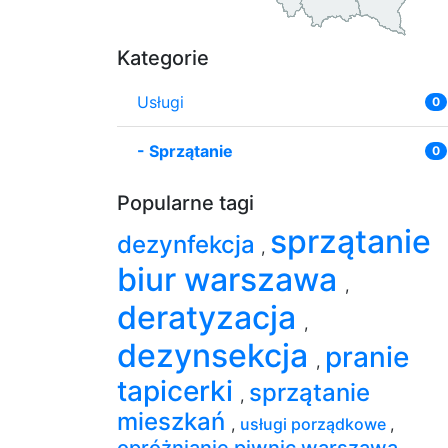
Kategorie
Usługi
0
-
Sprzątanie
0
Popularne tagi
sprzątanie
dezynfekcja
,
biur warszawa
,
deratyzacja
,
dezynsekcja
pranie
,
tapicerki
sprzątanie
,
mieszkań
,
usługi porządkowe
,
opróżnianie piwnic warszawa