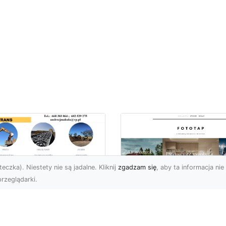
eczka). Niestety nie są jadalne. Kliknij
zgadzam się
, aby ta informacja nie 
rzeglądarki.
ługi Koparkowe i
burzenia w
Niech klimat wielki
domiu – MA-TRANS
miast zagości w