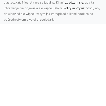
ciasteczka). Niestety nie są jadalne. Kliknij
zgadzam się
, aby ta
informacja nie pojawiała się więcej. Kliknij
Polityka Prywatności
, aby
dowiedzieć się więcej, w tym jak zarządzać plikami cookies za
pośrednictwem swojej przeglądarki.
Profesjonalne zdjęcia z drona Tarnów –
nowa perspektywa dla Twojego
biznesu
Chcesz podnieść swój biznes na wyższy poziom
i zachwycić klientów wyjątkowymi materiałami
wizual...