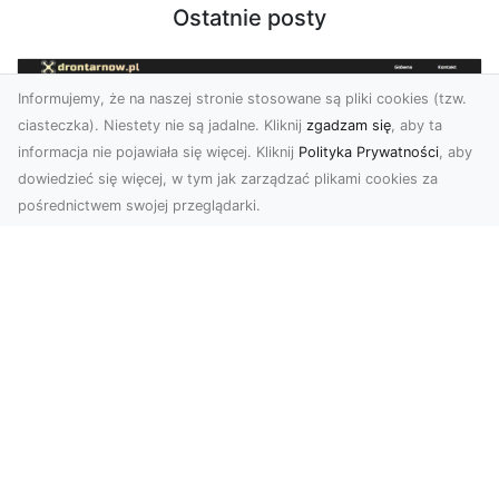
Ostatnie posty
Informujemy, że na naszej stronie stosowane są pliki cookies (tzw.
ciasteczka). Niestety nie są jadalne. Kliknij
zgadzam się
, aby ta
informacja nie pojawiała się więcej. Kliknij
Polityka Prywatności
, aby
dowiedzieć się więcej, w tym jak zarządzać plikami cookies za
pośrednictwem swojej przeglądarki.
Profesjonalne zdjęcia z drona Tarnów –
nowa perspektywa dla Twojego
biznesu
Chcesz podnieść swój biznes na wyższy poziom
i zachwycić klientów wyjątkowymi materiałami
wizual...