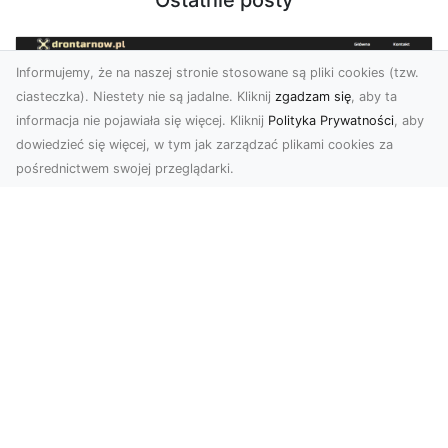
Ostatnie posty
Informujemy, że na naszej stronie stosowane są pliki cookies (tzw.
ciasteczka). Niestety nie są jadalne. Kliknij
zgadzam się
, aby ta
informacja nie pojawiała się więcej. Kliknij
Polityka Prywatności
, aby
dowiedzieć się więcej, w tym jak zarządzać plikami cookies za
pośrednictwem swojej przeglądarki.
Profesjonalne zdjęcia z drona Tarnów –
nowa perspektywa dla Twojego
biznesu
Chcesz podnieść swój biznes na wyższy poziom
i zachwycić klientów wyjątkowymi materiałami
wizual...