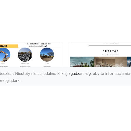
eczka). Niestety nie są jadalne. Kliknij
zgadzam się
, aby ta informacja nie 
rzeglądarki.
ługi Koparkowe i
burzenia w
Niech klimat wielki
domiu – MA-TRANS
miast zagości w
pewnia
Twoim domu!
mpleksowe
związania
Kiedy chcemy stylowo