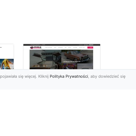
pojawiała się więcej. Kliknij
Polityka Prywatności
, aby dowiedzieć się
ch
Złoty Mustang:
Prezentacja
najdroższej wersji
legendarnego