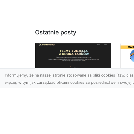
Ostatnie posty
Informujemy, że na naszej stronie stosowane są pliki cookies (tzw. ciast
więcej, w tym jak zarządzać plikami cookies za pośrednictwem swojej p
Us
Profesjonalne zdjęcia
Wy
z drona Tarnów –
Ra
nowa perspektywa
Za
dla Twojego biznesu
Ko
Ro
Chcesz podnieść swój
biznes na wyższy poziom i