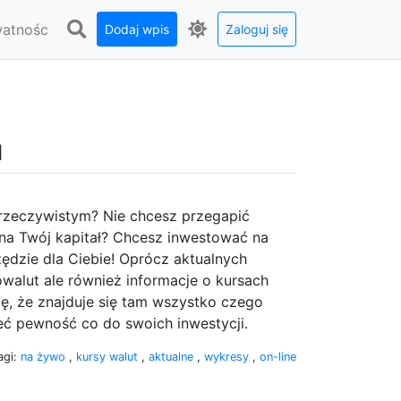
watnośc
Dodaj wpis
Zaloguj się
l
e rzeczywistym? Nie chcesz przegapić
na Twój kapitał? Chcesz inwestować na
zędzie dla Ciebie! Oprócz aktualnych
owalut ale również informacje o kursach
ię, że znajduje się tam wszystko czego
eć pewność co do swoich inwestycji.
agi:
na żywo
,
kursy walut
,
aktualne
,
wykresy
,
on-line