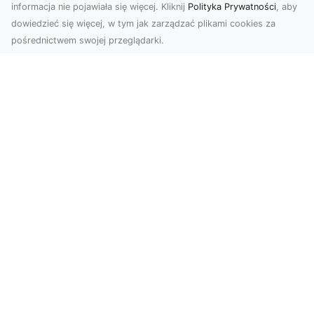
informacja nie pojawiała się więcej. Kliknij
Polityka Prywatności
, aby
dowiedzieć się więcej, w tym jak zarządzać plikami cookies za
pośrednictwem swojej przeglądarki.
Profesjonalne zdjęcia z drona Tarnów –
nowa perspektywa dla Twojego
biznesu
Chcesz podnieść swój biznes na wyższy poziom
i zachwycić klientów wyjątkowymi materiałami
wizual...