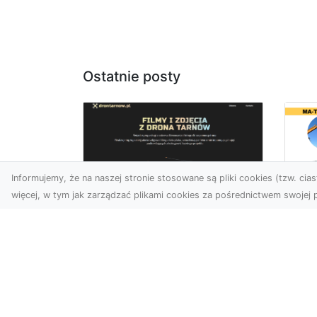
Ostatnie posty
Informujemy, że na naszej stronie stosowane są pliki cookies (tzw. ciast
więcej, w tym jak zarządzać plikami cookies za pośrednictwem swojej p
Us
Profesjonalne zdjęcia
Wy
z drona Tarnów –
Ra
nowa perspektywa
Za
dla Twojego biznesu
Ko
Ro
Chcesz podnieść swój
biznes na wyższy poziom i