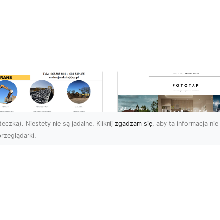
eczka). Niestety nie są jadalne. Kliknij
zgadzam się
, aby ta informacja nie 
rzeglądarki.
ługi Koparkowe i
burzenia w
Niech klimat wielki
domiu – MA-TRANS
miast zagości w
pewnia
Twoim domu!
mpleksowe
związania
Kiedy chcemy stylowo