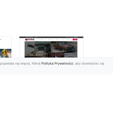
pojawiała się więcej. Kliknij
Polityka Prywatności
, aby dowiedzieć się
ch
Złoty Mustang:
Prezentacja
najdroższej wersji
legendarnego